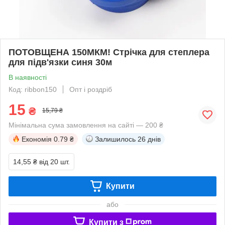
ПОТОВЩЕНА 150МКМ! Стрічка для степлера
для підв'язки синя 30м
В наявності
Код: ribbon150
Опт і роздріб
15
₴
15,79 ₴
Мінімальна сума замовлення на сайті — 200 ₴
Економія
0.79 ₴
Залишилось
26 днів
14,55 ₴
від 20 шт.
Купити
або
Купити з