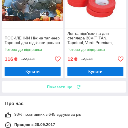
Лента підв'язочна для
ПОСИЛЕНИЙ Ніж на тапинер
степлера 30м(TITAN,
Tapetool для підв'язки рослин
Tapetool, Verdi Premium,
Tapener Max, ОАЗІС и др.)
Готово до відправки
Готово до відправки
116
12
₴
₴
122,11 ₴
12,63 ₴
Купити
Купити
Показати ще
Про нас
98% позитивних з 645 відгуків за рік
Працює з 28.09.2017