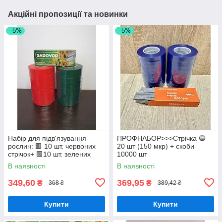
Акційні пропозиції та новинки
–5%
–5%
Набір для підв'язування
ПРОФНАБОР>>>Стрічка 🔵
рослин: 🟥 10 шт. червоних
20 шт (150 мкр) + скоби
стрічок+ 🟩10 шт. зелених
10000 шт
стрічок + скоби SADOVOD
В наявності
В наявності
349,60
369,95
₴
₴
368 ₴
389,42 ₴
Купити
Купити