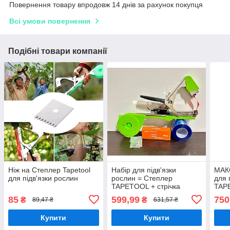
Повернення товару впродовж 14 днів за рахунок покупця
Всі умови повернення
Подібні товари компанії
Ніж на Степлер Tapetool
Набір для підв'язки
МАК
для підв'язки рослин
рослин = Степлер
для 
TAPETOOL + стрічка
TAP
150метров+скоби 10
стрі
85
599,99
750
₴
₴
89,47 ₴
631,57 ₴
000шт + РЕМКОМПЛЕКТ
600
+ніж
Купити
Купити