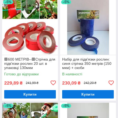
–5%
–5%
🟥600 МЕТРІВ--🟥Стрічка для
Набір для підв'язки рослин:
підв'язки рослин 20 шт. в
синя стрічка 350 метрів (150
упаковці 130мкм
мкм) + скоби
Готово до відправки
В наявності
229,89
230,09
₴
₴
241,99 ₴
242,20 ₴
Купити
Купити
–5%
–5%