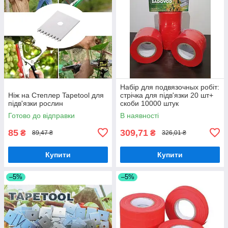
Набір для подвязочных робіт:
Ніж на Степлер Tapetool для
стрічка для підв'язки 20 шт+
підв'язки рослин
скоби 10000 штук
Готово до відправки
В наявності
85
309,71
₴
₴
89,47 ₴
326,01 ₴
Купити
Купити
–5%
–5%