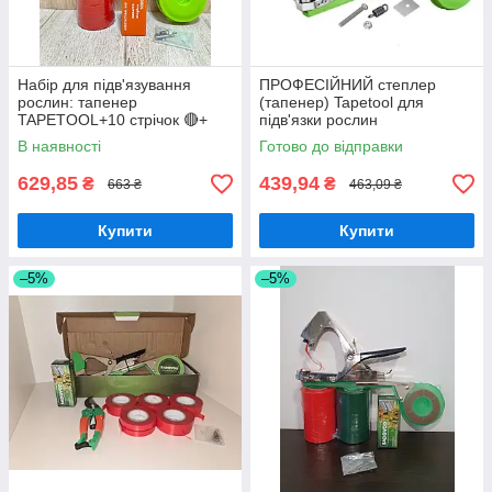
Набір для підв'язування
ПРОФЕСІЙНИЙ степлер
рослин: тапенер
(тапенер) Tapetool для
TAPETOOL+10 стрічок 🔴+
підв'язки рослин
10000 шт скоб+ремкомплект
ПОСИЛЕНИЙ
В наявності
Готово до відправки
629,85
439,94
₴
₴
663 ₴
463,09 ₴
Купити
Купити
–5%
–5%