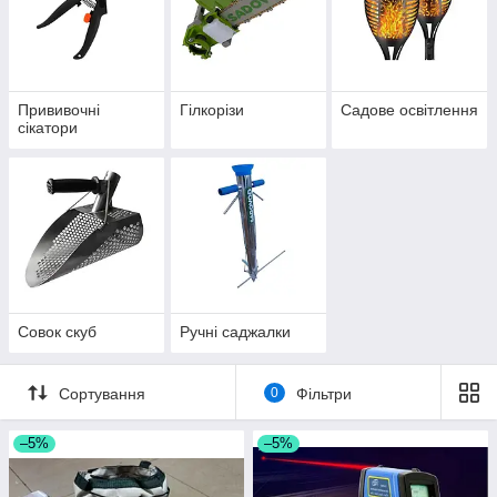
Прививочні
Гілкорізи
Садове освітлення
сікатори
Совок скуб
Ручні саджалки
Сортування
0
Фільтри
–5%
–5%