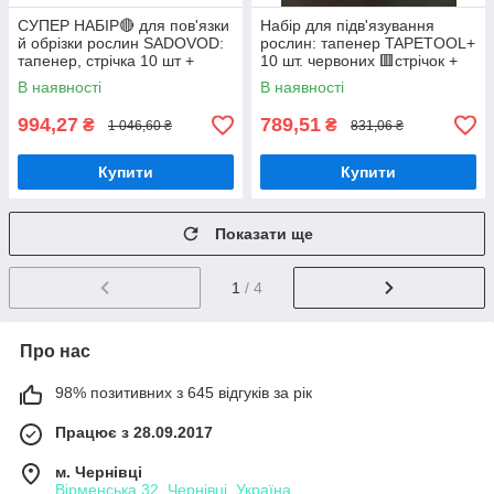
СУПЕР НАБІР🔴 для пов'язки
Набір для підв'язування
й обрізки рослин SADOVOD:
рослин: тапенер TAPETOOL+
тапенер, стрічка 10 шт +
10 шт. червоних 🟥стрічок +
10000 скоб + секатор в
10 шт. зелених 🟩лент+ скобы
В наявності
В наявності
подарунок
994,27
789,51
₴
₴
1 046,60 ₴
831,06 ₴
Купити
Купити
Показати ще
1
/ 4
Про нас
98% позитивних з 645 відгуків за рік
Працює з 28.09.2017
м. Чернівці
Вірменська 32, Чернівці, Україна