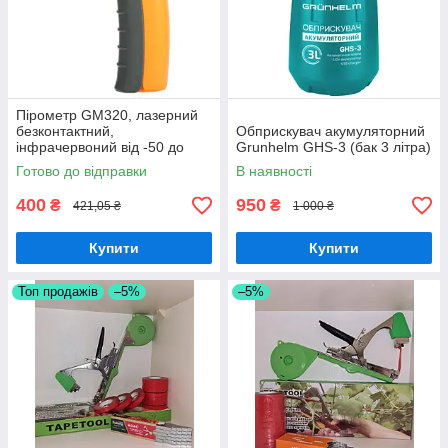
Пірометр GM320, лазерний
безконтактний,
Обприскувач акумуляторний
інфрачервоний від -50 до
Grunhelm GHS-3 (бак 3 літра)
+380С
Готово до відправки
В наявності
400
950
₴
₴
421,05 ₴
1 000 ₴
Купити
Купити
Топ продажів
–5%
–5%