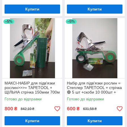
Купити
Купити
–5%
–5%
МАКСІ-НАБІР для підв'язки
Набір для підв'язки рослин =
рослин>>>= TAPETOOL +
Степлер TAPETOOL + стрічка
ЩІЛЬНА стрічка 150мкм 700м
🟢 5 шт +скоби 10 000шт +
+ скоби +ніж+пружина)
РЕМКОМПЛЕКТ
Готово до відправки
Готово до відправки
800
600
₴
₴
842,10 ₴
631,58 ₴
Купити
Купити