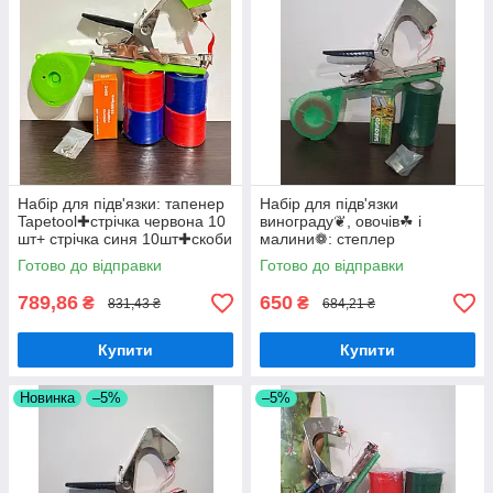
Набір для підв'язки: тапенер
Набір для підв'язки
Tapetool✚стрічка червона 10
винограду❦, овочів☘ і
шт+ стрічка синя 10шт✚скоби
малини❁: степлер
10000 штук
Tapetool✚стрічка 350
Готово до відправки
Готово до відправки
метрів✚скоби 10000 штук
789,86
650
₴
₴
831,43 ₴
684,21 ₴
Купити
Купити
Новинка
–5%
–5%