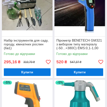
Набір інструментів для саду,
Пірометр BENETECH GM321
городу, кімнатних рослин
з вибором типу матеріалу
(6в1)
(-50...+380С) EMS:0,1-1,00
Готово до відправки
Готово до відправки
295,16
520
₴
₴
310,70 ₴
547,37 ₴
Купити
Купити
–5%
–5%