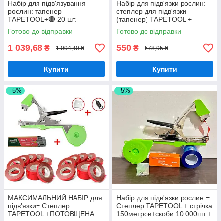
Набір для підв'язування
Набір для підв'язки рослин:
рослин: тапенер
степлер для підв'язки
TAPETOOL+🔴 20 шт.
(тапенер) TAPETOOL +
червоних стрічок+ 🔵20 шт.
стрічка (5 бабін) + скоби
Готово до відправки
Готово до відправки
синіх стрічок + скоби
10000 шт.
1 039,68
550
₴
₴
1 094,40 ₴
578,95 ₴
Купити
Купити
–5%
–5%
МАКСИМАЛЬНИЙ НАБІР для
Набір для підв'язки рослин =
підв'язки= Степлер
Степлер TAPETOOL + стрічка
TAPETOOL +ПОТОВЩЕНА
150метров+скоби 10 000шт +