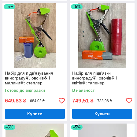
–5%
–5%
Набір для підв'язування
Набір для підв'язки
винограду❦, овочів☘ і
винограду❦, овочів☘ і
малини❁: степлер
квітів❁: тапенер
Tapetool✚стрічка 🔵 10 мотків
Tapetool✚стрічка 130 мкр 20
Готово до відправки
В наявності
✚скоби 10000 штук
мотків✚скоби 10000 штук
649,83
749,51
₴
₴
684,03 ₴
788,96 ₴
Купити
Купити
–5%
–5%