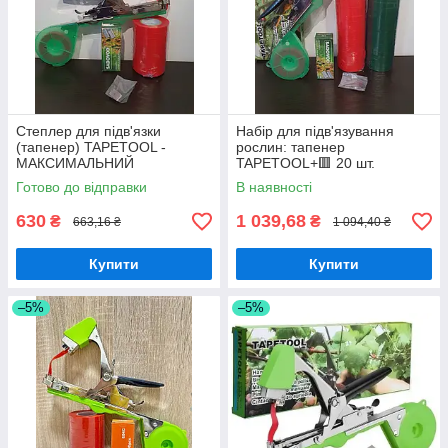
Степлер для підв'язки
Набір для підв'язування
(тапенер) TAPETOOL -
рослин: тапенер
МАКСИМАЛЬНИЙ
TAPETOOL+🟥 20 шт.
КОМПЛЕКТ
червоних стрічок+ 🟩20 шт.
Готово до відправки
В наявності
(скоби+стрічка+ніж+пружина)
зелених стрічок + скоби
630
1 039,68
₴
₴
663,16 ₴
1 094,40 ₴
Купити
Купити
–5%
–5%