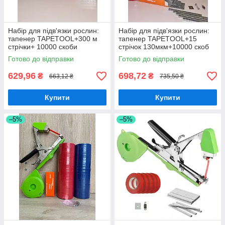
Набір для підв'язки рослин:
Набір для підв'язки рослин:
тапенер TAPETOOL+300 м
тапенер TAPETOOL+15
стрічки+ 10000 скоби
стрічок 130мкм+10000 скоб
посилені
Готово до відправки
Готово до відправки
629,96
698,72
₴
₴
663,12 ₴
735,50 ₴
Купити
Купити
–5%
–5%