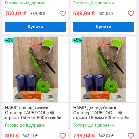
стрічка 130мкм 600м+скоби
РЕМКОМПЛЕКТ
Готово до відправки
Готово до відправки
+ніж+пружина)
750,01
599,99
₴
₴
789,48 ₴
631,57 ₴
Купити
Купити
–5%
–5%
НАБІР для підв'язки=
НАБІР для підв'язки=
Степлер TAPETOOL +🔵
Степлер TAPETOOL +🔵
стрічка 150мкм 600м+скоби
стрічка 150мкм 600м+скоби
+ніж+пружина)
+ніж+пружина)
Готово до відправки
Готово до відправки
800
799,94
₴
₴
842,11 ₴
842,04 ₴