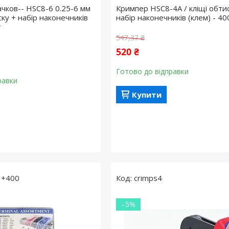
ачков-- HSC8-6 0.25-6 мм
Кримпер HSC8-4A / кліщі обтис
ску + набір наконечників
набір наконечників (клем) - 4
т
547,37 ₴
520 ₴
Готово до відправки
равки
Купити
3+400
crimps4
–5%