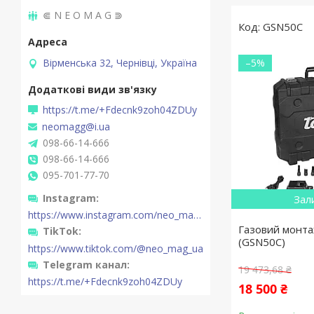
⋐ N E O M A G ⋑
GSN50C
Вірменська 32, Чернівці, Україна
–5%
https://t.me/+Fdecnk9zoh04ZDUy
neomagg@i.ua
098-66-14-666
098-66-14-666
095-701-77-70
Instagram
Зал
https://www.instagram.com/neo_mag_ua/
Газовий монта
TikTok
(GSN50C)
https://www.tiktok.com/@neo_mag_ua
Telegram канал
19 473,68 ₴
https://t.me/+Fdecnk9zoh04ZDUy
18 500 ₴