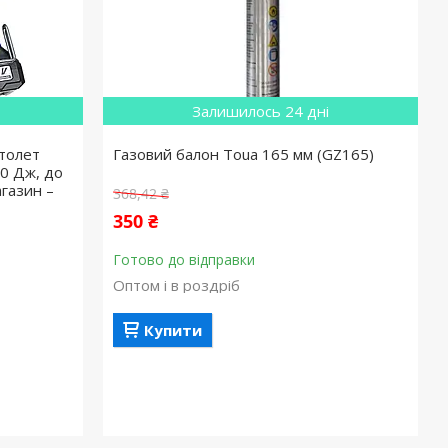
Залишилось 24 дні
толет
Газовий балон Toua 165 мм (GZ165)
0 Дж, до
агазин –
368,42 ₴
350 ₴
Готово до відправки
Оптом і в роздріб
Купити