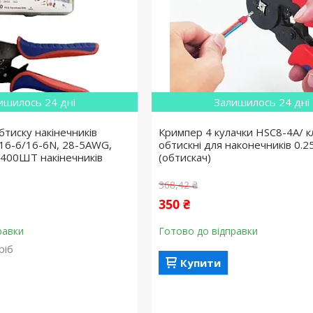
ишилось 24 дні
Залишилось 24 дні
бтиску накінечників
Кримпер 4 кулачки HSC8-4A/ к
 16-6/16-6N, 28-5AWG,
обтискні для наконечників 0.2
+ 400ШТ накінечників
(обтискач)
368,42 ₴
350 ₴
равки
Готово до відправки
ріб
Купити