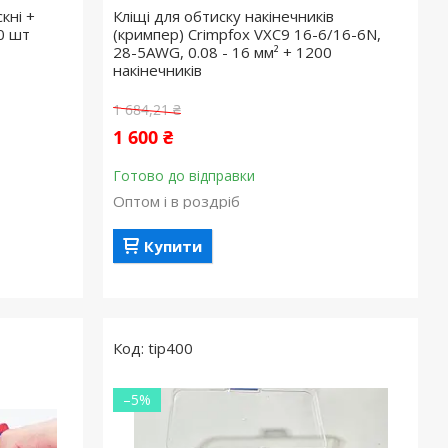
кні +
Кліщі для обтиску накінечників
00 шт
(кримпер) Crimpfox VXC9 16-6/16-6N,
28-5AWG, 0.08 - 16 мм² + 1200
накінечників
1 684,21 ₴
1 600 ₴
Готово до відправки
Оптом і в роздріб
Купити
tip400
–5%