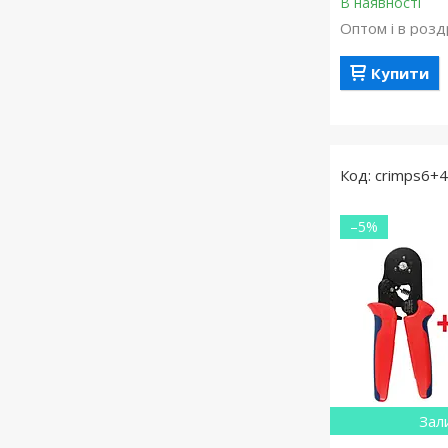
В наявності
Оптом і в розд
Купити
crimps6+
–5%
Зал