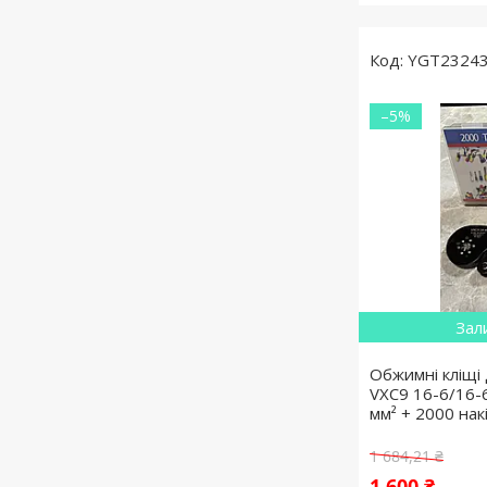
YGT2324
–5%
Зал
Обжимні кліщі 
VXC9 16-6/16-6
мм² + 2000 нак
1 684,21 ₴
1 600 ₴