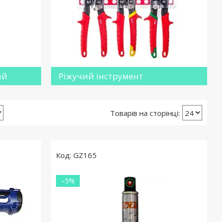
ий
Ріжучий інструмент
GZ165
–5%