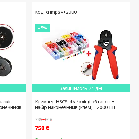
crimps4+2000
–5%
Залишилось 24 дні
ачків
Кримпер HSC8-4A / кліщі обтискні +
конечників
набір наконечників (клем) - 2000 шт
789,47 ₴
750 ₴