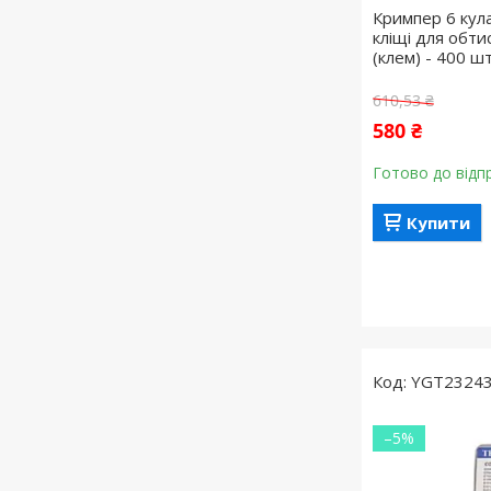
Кримпер 6 кул
кліщі для обти
(клем) - 400 ш
610,53 ₴
580 ₴
Готово до відп
Купити
YGT2324
–5%