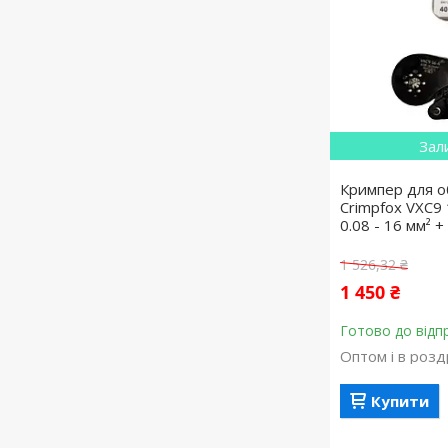
Зал
Кримпер для о
Crimpfox VXC9
0.08 - 16 мм² 
1 526,32 ₴
1 450 ₴
Готово до відп
Оптом і в розд
Купити