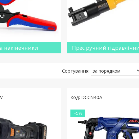
а накінечники
Прес ручний гідравлічн
V
DCCN40А
–5%