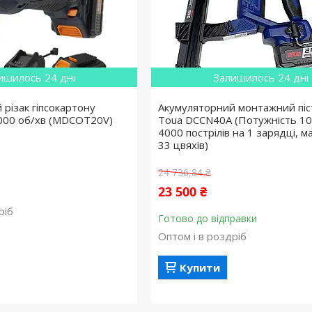
ишилось 24 дні
Залишилось 24 дні
різак гіпсокартону
Акумуляторний монтажний піс
000 об/хв (MDCOT20V)
Toua DCCN40A (Потужність 10
4000 пострілів на 1 зарядці, м
33 цвяхів)
24 736,84 ₴
23 500 ₴
ріб
Готово до відправки
Оптом і в роздріб
Купити