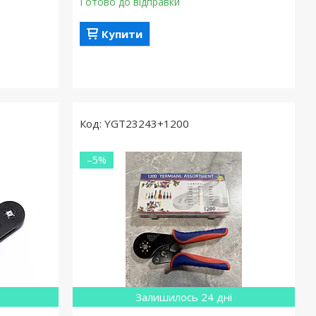
Готово до відправки
Купити
YGT23243+1200
–5%
Залишилось 24 дні