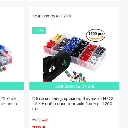
crimps4+1200
–5%
Залишилось 24 дні
.25-6 мм
Обтискні кліщі, кримпер 4 кулачка HSC8-
нечників
4A / + набір наконечників (клем) - 1200
шт
747,37 ₴
710 ₴