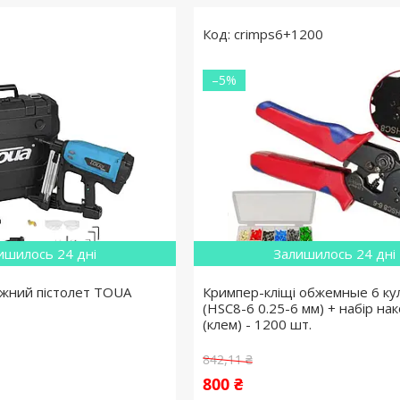
crimps6+1200
–5%
ишилось 24 дні
Залишилось 24 дні
жний пістолет TOUA
Кримпер-кліщі обжемные 6 кул
(HSC8-6 0.25-6 мм) + набір на
(клем) - 1200 шт.
842,11 ₴
800 ₴