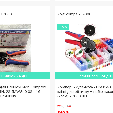
3+2000
crimps6+2000
–5%
ишилось 24 дні
Залишилось 24 дні
для накінечників Crimpfox
Крімпер 6 кулачков-- HSC8-6 0
N, 28-5AWG, 0.08 - 16
кліщі для обтиску + набір нако
інечників
(клем) - 2000 шт
884,21 ₴
840 ₴