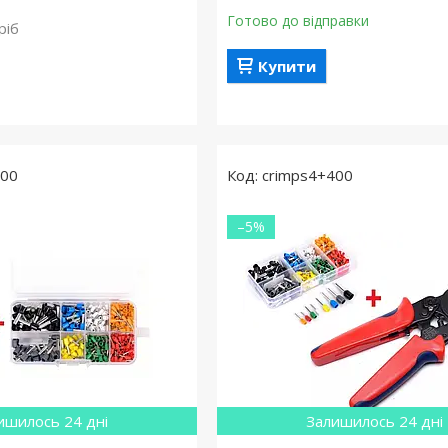
Готово до відправки
ріб
Купити
400
crimps4+400
–5%
ишилось 24 дні
Залишилось 24 дні