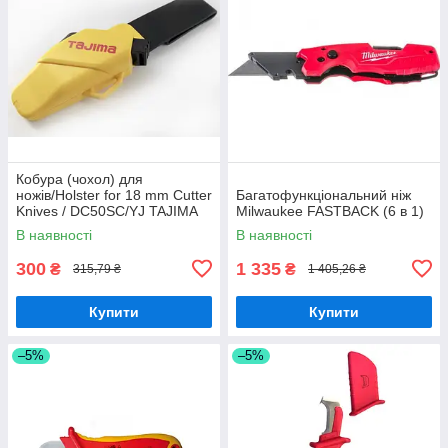
Кобура (чохол) для
ножів/Holster for 18 mm Cutter
Багатофункціональний ніж
Knives / DC50SC/YJ TAJIMA
Milwaukee FASTBACK (6 в 1)
В наявності
В наявності
300
1 335
₴
₴
315,79 ₴
1 405,26 ₴
Купити
Купити
–5%
–5%