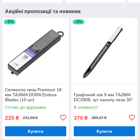
Акційні пропозиції та новинки
–5%
–5%
Сегментні леза Premium 18
мм TAJIMA DORA Endura
Графічний ніж 9 мм TAJIMA
Blades (10 шт)
DC390B, кут нахилу леза 30°
Готово до відправки
В наявності
220
370
₴
₴
231,58 ₴
389,47 ₴
Купити
Купити