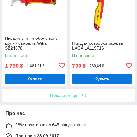
Ніж для зняття оболочки з
круглих кабелів Wiha
Ніж для розробки кабелів
SB24678
LAOA LA119716
В наявності
В наявності
1 790
700
₴
₴
1 884,21 ₴
736,84 ₴
Купити
Купити
Показати ще
Про нас
98% позитивних з 645 відгуків за рік
Працює з 28.09.2017