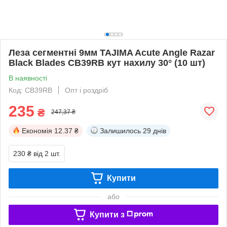
Леза сегментні 9мм TAJIMA Acute Angle Razar
Black Blades CB39RB кут нахилу 30° (10 шт)
В наявності
Код: CB39RB
Опт і роздріб
235
₴
247,37 ₴
Економія
12.37 ₴
Залишилось
29 днів
230 ₴
від 2 шт.
Купити
або
Купити з