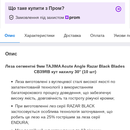
Що таке купити з Пром?
Замовлення під захистом
Опис
Характеристики
Доставка
Оплата
Умови п
Опис
Леза сегментні 9мм TAJIMA Acute Angle Razar Black Blades
CB39RB кут нахилу 30° (10 шт)
Леза виготовлені з вуглецевої сталі високої якості по
запатентованій технології з використанням
багатокрокового процесу доведення, що забезпечує
високу якість, довговічність та гостроту ріжучої кромки;
При виготовленні лез серії RAZAR BLACK
застосовується особлива технологія заточування, що
робить це лезо на 25% гострішим за леза серії
ENDURA;