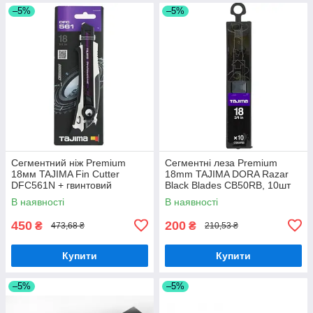
–5%
–5%
Сегментний ніж Premium
Сегментні леза Premium
18мм TAJIMA Fin Cutter
18mm TAJIMA DORA Razar
DFC561N + гвинтовий
Black Blades CB50RB, 10шт
фіксатор
В наявності
В наявності
450
200
₴
₴
473,68 ₴
210,53 ₴
Купити
Купити
–5%
–5%