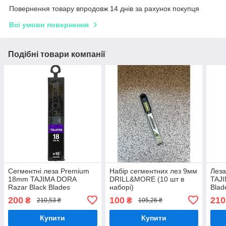
Повернення товару впродовж 14 днів за рахунок покупця
Всі умови повернення
Подібні товари компанії
Сегментні леза Premium
Набір сегментних лез 9мм
Леза
18mm TAJIMA DORA
DRILL&MORE (10 шт в
TAJI
Razar Black Blades
наборі)
Blad
CB50RB, 10шт
30°,
200
100
210
₴
₴
210,53 ₴
105,26 ₴
Купити
Купити