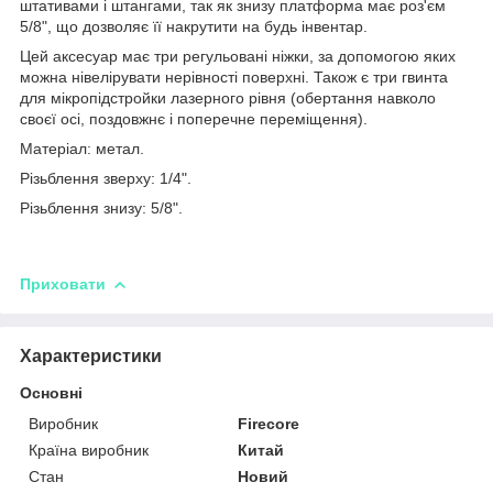
штативами і штангами, так як знизу платформа має роз'єм
5/8", що дозволяє її накрутити на будь інвентар.
Цей аксесуар має три регульовані ніжки, за допомогою яких
можна нівелірувати нерівності поверхні. Також є три гвинта
для мікропідстройки лазерного рівня (обертання навколо
своєї осі, поздовжнє і поперечне переміщення).
Матеріал: метал.
Різьблення зверху: 1/4".
Різьблення знизу: 5/8".
Приховати
Характеристики
Основні
Виробник
Firecore
Країна виробник
Китай
Стан
Новий