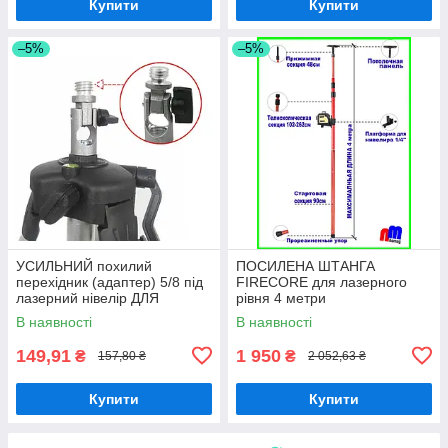
Купити
Купити
–5%
–5%
УСИЛЬНИЙ похилий
ПОСИЛЕНА ШТАНГА
перехідник (адаптер) 5/8 під
FIRECORE для лазерного
лазерний нівелір ДЛЯ
рівня 4 метри
РОБОТИ ПІД УГЛОМ
В наявності
В наявності
149,91
1 950
₴
₴
157,80 ₴
2 052,63 ₴
Купити
Купити