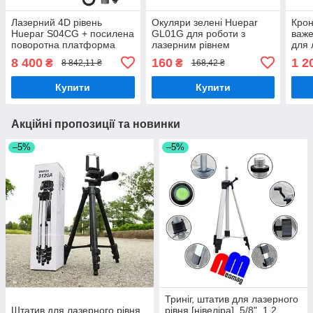
Лазерний 4D рівень
Окуляри зелені Huepar
Крон
Huepar S04CG + посилена
GL01G для роботи з
важ
поворотна платформа
лазерним рівнем
для 
Huepar з
8 400
160
1 2
₴
₴
8 842,11 ₴
168,42 ₴
мікропідстройкою
Купити
Купити
Акційні пропозиції та новинки
–5%
–5%
Триніг, штатив для лазерного
Штатив для лазерного рівня
рівня [нівеліра], 5/8", 1.2