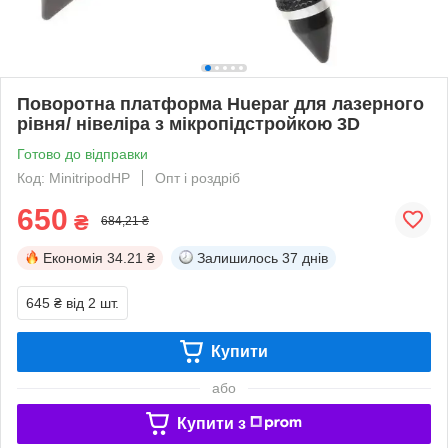
Поворотна платформа Huepar для лазерного
рівня/ нівеліра з мікропідстройкою 3D
Готово до відправки
Код: MinitripodHP
Опт і роздріб
650
₴
684,21 ₴
Економія
34.21 ₴
Залишилось
37 днів
645 ₴
від 2 шт.
Купити
або
Купити з