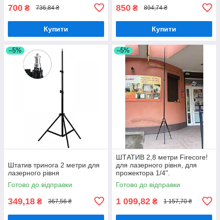
700
850
₴
₴
736,84 ₴
894,74 ₴
Купити
Купити
–5%
–5%
ШТАТИВ 2,8 метри Firecore!
Штатив тринога 2 метри для
для лазерного рівня, для
лазерного рівня
прожектора 1/4".
Готово до відправки
Готово до відправки
349,18
1 099,82
₴
₴
367,56 ₴
1 157,70 ₴