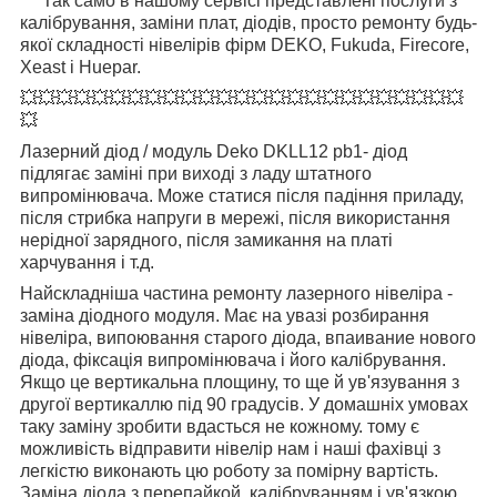
Так само в нашому сервісі представлені послуги з
калібрування, заміни плат, діодів, просто ремонту будь-
якої складності нівелірів фірм DEKO, Fukuda, Firecore,
Xeast і Huepar.
💥💥💥💥💥💥💥💥💥💥💥💥💥💥💥💥💥💥💥💥💥💥💥💥💥
💥
Лазерний діод / модуль Deko DKLL12 pb1- діод
підлягає заміні при виході з ладу штатного
випромінювача. Може статися після падіння приладу,
після стрибка напруги в мережі, після використання
нерідної зарядного, після замикання на платі
харчування і т.д.
Найскладніша частина ремонту лазерного нівеліра -
заміна діодного модуля. Має на увазі розбирання
нівеліра, випоювання старого діода, впаивание нового
діода, фіксація випромінювача і його калібрування.
Якщо це вертикальна площину, то ще й ув'язування з
другої вертикаллю під 90 градусів. У домашніх умовах
таку заміну зробити вдасться не кожному. тому є
можливість відправити нівелір нам і наші фахівці з
легкістю виконають цю роботу за помірну вартість.
Заміна діода з перепайкой, калібруванням і ув'язкою