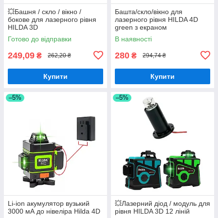
💥Башня / скло / вікно /
Башта/скло/вікно для
бокове для лазерного рівня
лазерного рівня HILDA 4D
HILDA 3D
green з екраном
Готово до відправки
В наявності
249,09
280
₴
₴
262,20 ₴
294,74 ₴
Купити
Купити
–5%
–5%
Li-ion акумулятор вузький
💥Лазерний діод / модуль для
3000 мА до нівеліра Hilda 4D
рівня HILDA 3D 12 ліній