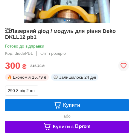
💥Лазерний діод / модуль для рівня Deko
DKLL12 pb1
Готово до відправки
Код: diodePB1
Опт і роздріб
300
₴
315,79 ₴
Економія
15.79 ₴
Залишилось
24 дні
290 ₴
від 2 шт.
Купити
або
Купити з