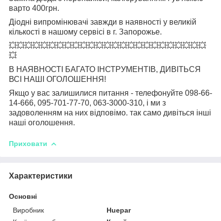
варто 400грн.
Діодні випромінювачі завжди в наявності у великій
кількості в нашому сервісі в г. Запорожье.
💥💥💥💥💥💥💥💥💥💥💥💥💥💥💥💥💥💥💥💥💥💥💥💥💥
💥
В НАЯВНОСТІ БАГАТО ІНСТРУМЕНТІВ, ДИВІТЬСЯ
ВСІ НАШІ ОГОЛОШЕННЯ!
Якщо у вас залишилися питання - телефонуйте 098-66-
14-666, 095-701-77-70, 063-3000-310, і ми з
задоволенням на них відповімо. так само дивіться інші
наші оголошення.
Приховати
Характеристики
Основні
Виробник
Huepar