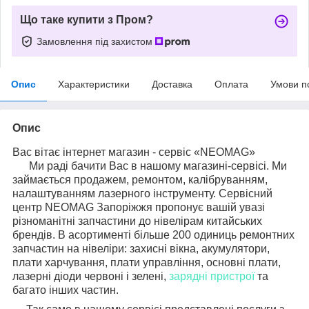
Що таке купити з Пром?
Замовлення під захистом
Опис
Характеристики
Доставка
Оплата
Умови п
Опис
Вас вітає інтернет магазин - сервіс «NEOMAG»
Ми раді бачити Вас в нашому магазині-сервісі. Ми
займається продажем, ремонтом, калібруванням,
налаштуванням лазерного інструменту. Сервісний
центр NEOMAG Запоріжжя пропонує вашій увазі
різноманітні запчастини до нівелірам китайських
брендів. В асортименті більше 200 одиниць ремонтних
запчастин на нівеліри: захисні вікна, акумулятори,
плати харчування, плати управління, основні плати,
лазерні діоди червоні і зелені,
зарядні пристрої
та
багато інших частин.