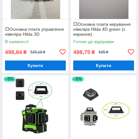
💥Основна плата керування
💥Основна плата управління
нівеліра Hilda 4D green (з
нівеліра Hilda 3D
екраном)
В наявності
Готово до відправки
498,84
498,75
₴
₴
525,10 ₴
525 ₴
Купити
Купити
–5%
–5%