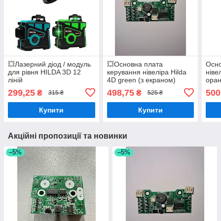
💥Лазерний діод / модуль
💥Основна плата
Осно
для рівня HILDA 3D 12
керування нівеліра Hilda
ніве
ліній
4D green (з екраном)
ора
299,25
498,75
500
₴
₴
315 ₴
525 ₴
Купити
Купити
Акційні пропозиції та новинки
–5%
–5%