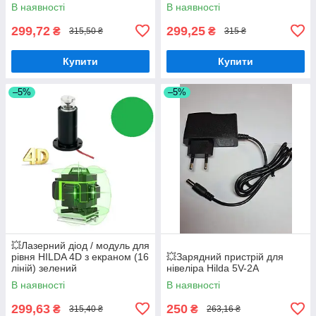
В наявності
В наявності
299,72
299,25
₴
₴
315,50 ₴
315 ₴
Купити
Купити
–5%
–5%
💥Лазерний діод / модуль для
рівня HILDA 4D з екраном (16
💥Зарядний пристрій для
ліній) зелений
нівеліра Hilda 5V-2A
В наявності
В наявності
299,63
250
₴
₴
315,40 ₴
263,16 ₴