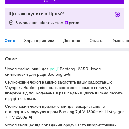
Що таке купити з Пром?
Замовлення під захистом
Опис
Характеристики
Доставка
Оплата
Умови п
Опис
Чохол силіконовий для
рації
Baofeng UV-5R Чохол
силіконовий для рації Baofeng uv5r
Силіконовий чохол надійно захистить вашу радіостанцію
Voyager / Baofeng від негативного зовнішнього впливу, і
вбереже від пошкодження в разі падіння. Дуже щільно лежить
в руці, не ковзає.
Силіконовий чохол призначений для використання зі
стандартним акумулятором Baofeng 7,4 V 1800mAh і і Voyager
7,4 V 2200mAh.
Чохол захищає від попадання бруду часто використовувані