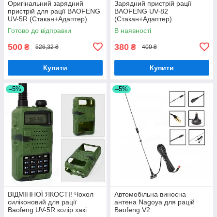
Оригінальний зарядний
Зарядний пристрій рації
пристрій для рації BAOFENG
BAOFENG UV-82
UV-5R (Стакан+Адаптер)
(Стакан+Адаптер)
Готово до відправки
В наявності
500
380
₴
₴
526,32 ₴
400 ₴
Купити
Купити
–5%
–5%
ВІДМІННОЇ ЯКОСТІ! Чохол
Автомобільна виносна
силіконовий для рації
антена Nagoya для рацій
Baofeng UV-5R колір хакі
Baofeng V2