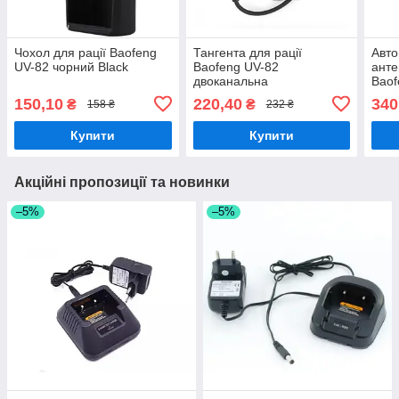
Чохол для рації Baofeng
Тангента для рації
Авто
UV-82 чорний Black
Baofeng UV-82
анте
двоканальна
Baof
150,10
220,40
340
₴
₴
158 ₴
232 ₴
Купити
Купити
Акційні пропозиції та новинки
–5%
–5%