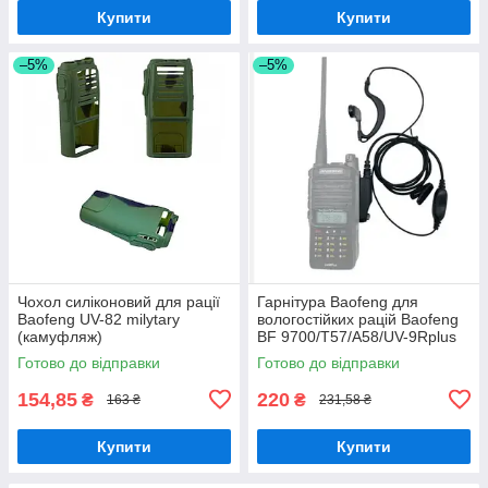
Купити
Купити
–5%
–5%
Чохол силіконовий для рації
Гарнітура Baofeng для
Baofeng UV-82 milytary
вологостійких рацій Baofeng
(камуфляж)
BF 9700/T57/A58/UV-9Rplus
Готово до відправки
Готово до відправки
154,85
220
₴
₴
163 ₴
231,58 ₴
Купити
Купити