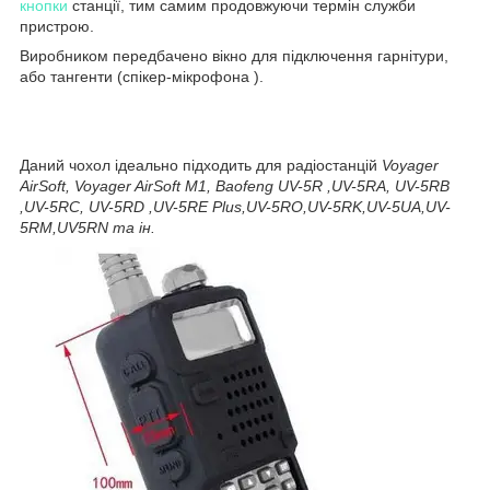
кнопки
станції, тим самим продовжуючи термін служби
пристрою.
Виробником передбачено вікно для підключення гарнітури,
або тангенти (спікер-мікрофона ).
Даний чохол ідеально підходить для радіостанцій
Voyager
AirSoft, Voyager AirSoft M1, Baofeng UV-5R ,UV-5RA, UV-5RB
,UV-5RC, UV-5RD ,UV-5RE Plus,UV-5RO,UV-5RK,UV-5UA,UV-
5RM,UV5RN та ін.