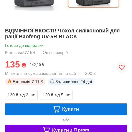
ВІДМІННОЇ ЯКОСТІ! Чохол силіконовий для
рації Baofeng UV-5R BLACK
Готово до відправки
Код: caseUV-5R
Опт і роздріб
135
₴
142,10 ₴
Мінімальна сума замовлення на сайті — 200 ₴
Економія
7.11 ₴
Залишилось
24 дні
130 ₴
від 2 шт.
120 ₴
від 5 шт.
Купити
або
Купити з