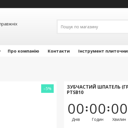
правжніх
Про компанію
Контакти
Інструмент плиточни
ЗУБЧАСТИЙ ШПАТЕЛЬ (ГРЕ
–5%
PTSB10
0
0
0
0
0
0
Днів
Годин
Хвилин