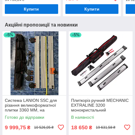
Купити
Купити
Акційні пропозиції та новинки
–5%
–5%
Система LANION SSC для
Плиткоріз ручний MECHANIC
різання великоформатної
EXTRALINE 3200
плитки 3360 ММ, на
монокристальний
підшипниках
Готово до відправки
В наявності
9 999,75
18 650
₴
₴
10 526,05 ₴
19 631,58 ₴