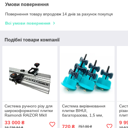
Умови повернення
Повернення товару впродовж 14 днів за рахунок покупця
Всі умови повернення
Подібні товари компанії
Система ручного різу для
Система вирівнювання
Сис
широкоформатної плитки
плитки BIHUI,
різа
Raimondi RAIZOR MkII
багаторазова, 1,5 мм,
плит
PLUS (433CP00APR)
50шт/комплект
підш
33 000
9 9
₴
720
₴
757,90 ₴
34 736,84 ₴
10 52