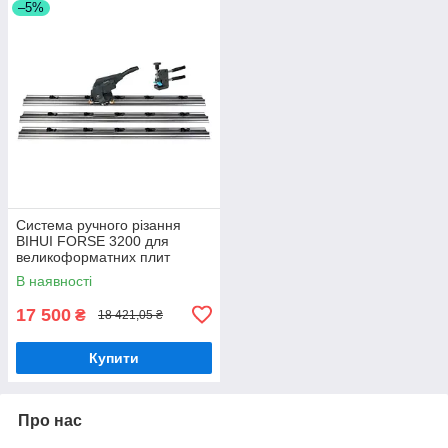
–5%
Система ручного різання
BIHUI FORSE 3200 для
великоформатних плит
(TQSCR36)
В наявності
17 500
₴
18 421,05 ₴
Купити
Про нас