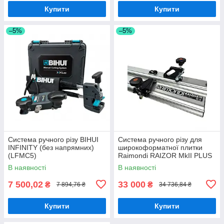
Купити
Купити
–5%
–5%
Система ручного різу BIHUI
Система ручного різу для
INFINITY (без напрямних)
широкоформатної плитки
(LFMC5)
Raimondi RAIZOR MkII PLUS
(433CP00APR)
В наявності
В наявності
7 500,02
33 000
₴
₴
7 894,76 ₴
34 736,84 ₴
Купити
Купити