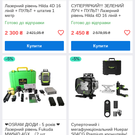
Лазерний рівень Hilda 4D 16
СУПЕРЯРКИЙ!!! ЗЕЛЕНИЙ
ліній + ПУЛЬТ + штатив 1
ЛУЧ + ПУЛЬТ! Лазерний
метр
рівень Hilda 4D 16 ліній +
штатив 1.2 м
Готово до відправки
Готово до відправки
2 300
2 450
₴
₴
2 421,05 ₴
2 578,95 ₴
Купити
Купити
–5%
–5%
❤OSRAM ДІОДИ - 5 років ❤
Суперточний і
Лазерний рівень Fukuda
мегафункціональний Huepar
MW94D 4GX. 《2 шт
S04CG Premium кронштейн!