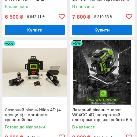
акумулятора 4000мАч》
В наявності
В наявності
《бірюзовий промінь》
6 500
7 800
₴
₴
6 842,11 ₴
8 210,53 ₴
Купити
Купити
–5%
–5%
Лазерний рівень Hilda 4D (4
Лазерний рівень Huepar
площині) з магнітним
W04CG 4D, поворотний
кронштейном
електромотор, час роботи 6,5
годин
Готово до відправки
В наявності