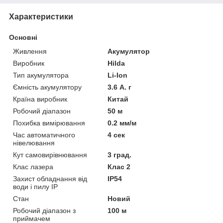
Характеристики
Основні
Живлення
Акумулятор
Виробник
Hilda
Тип акумулятора
Li-Ion
Ємність акумулятору
3.6 А. г
Країна виробник
Китай
Робочий діапазон
50 м
Похибка вимірювання
0.2 мм/м
Час автоматичного
4 сек
нівелювання
Кут самовирівнювання
3 град.
Клас лазера
Клас 2
Захист обладнання від
IP54
води і пилу IP
Стан
Новий
Робочий діапазон з
100 м
приймачем