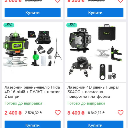
2 000
9 200
₴
₴
2 105,26 ₴
9 684,21 ₴
Купити
Купити
–5%
–5%
Лазерний рівень-нівелір Hilda
Лазерний 4D рівень Huepar
4D 16 ліній + ПУЛЬТ + штатив
S04CG + посилена
2 метри
поворотна платформа
Huepar з мікропідстройкою
Готово до відправки
Готово до відправки
2 400
8 400
₴
₴
2 526,32 ₴
8 842,11 ₴
Купити
Купити