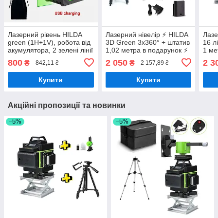
Лазерний рівень HILDA
Лазерний нівелір ⚡ HILDA
Лазе
green (1H+1V), робота від
3D Green 3x360° + штатив
16 л
акумулятора, 2 зелені лінії
1,02 метра в подарунок ⚡
1 ме
800
2 050
2 3
₴
₴
842,11 ₴
2 157,89 ₴
Купити
Купити
Акційні пропозиції та новинки
–5%
–5%