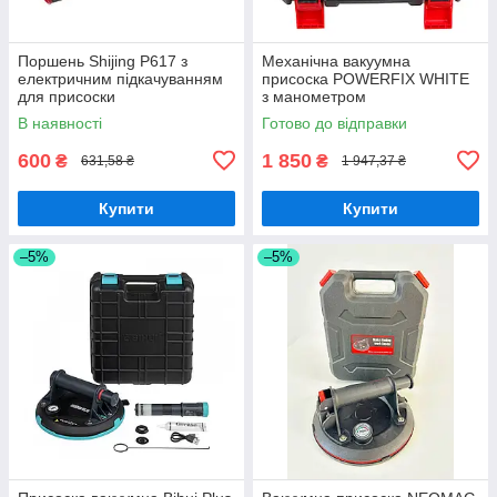
Поршень Shijing P617 з
Механічна вакуумна
електричним підкачуванням
присоска POWERFIX WHITE
для присоски
з манометром
В наявності
Готово до відправки
600
1 850
₴
₴
631,58 ₴
1 947,37 ₴
Купити
Купити
–5%
–5%