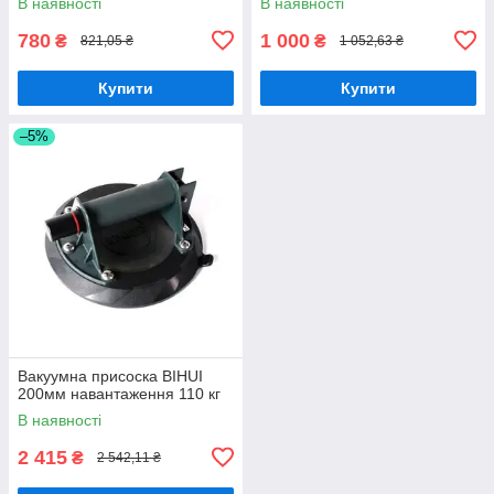
В наявності
В наявності
780
1 000
₴
₴
821,05 ₴
1 052,63 ₴
Купити
Купити
–5%
Вакуумна присоска BIHUI
200мм навантаження 110 кг
В наявності
2 415
₴
2 542,11 ₴