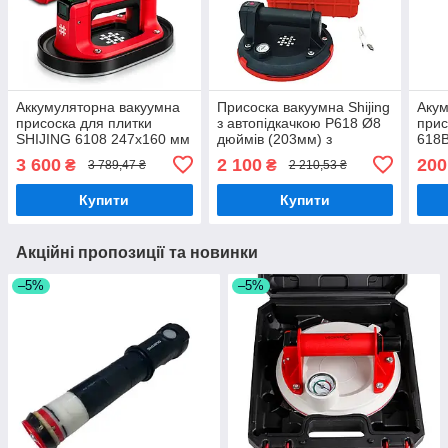
Аккумуляторна вакуумна
Присоска вакуумна Shijing
Акум
присоска для плитки
з автопідкачкою P618 Ø8
прис
SHIJING 6108 247x160 мм
дюймів (203мм) з
618B
220 кг (металевий корпус)
манометром для гладкої
360
3 600
2 100
200
₴
₴
3 789,47 ₴
2 210,53 ₴
2 АКБ + кейс (6108-2)
та структурованої плитки,
110 кг
Купити
Купити
Акційні пропозиції та новинки
–5%
–5%