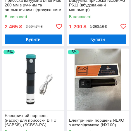
Присоска вакуумна Bihui Plus
Вакуумна присоска NEOMAG
200 мм з ручним та
P611 (вбудованний
автоматичним підкачуванням
манометр)
В наявності
В наявності
2 465
1 200
₴
₴
2 594,74 ₴
1 263,16 ₴
Купити
Купити
–5%
–5%
Електричний поршень
(насос) для присоски BIHUI
Електричний поршень NEXO
(SCBS8), (SCBS8-PG)
з автопідкачкою (NX100)