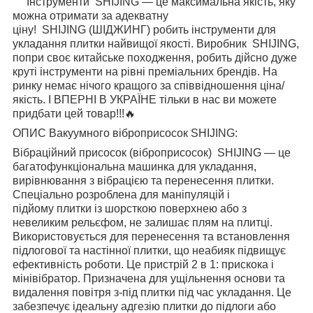
Інструменти SHIJING — це максимальна якість, яку
можна отримати за адекватну
ціну! SHIJING (ШІДЖИНГ) робить інструменти для
укладання плитки найвищої якості. Виробник SHIJING,
попри своє китайське походження, робить дійсно дуже
круті інструменти на рівні преміальних брендів. На
ринку немає нічого кращого за співвідношення ціна/
якість. І ВПЕРНІ В УКРАЇНЕ тільки в нас ви можете
придбати цей товар!!!🔥
ОПИС Вакуумного віброприсосок SHIJING:
Вібраційний присосок (віброприсосок) SHIJING — це
багатофункціональна машинка для укладання,
вирівнювання з вібрацією та перенесення плитки.
Спеціально розроблена для маніпуляцій і
підйому плитки із шорсткою поверхнею або з
невеликим рельєфом, не залишає плям на плитці.
Використовується для перенесення та встановлення
підлогової та настінної плитки, що неабияк підвищує
ефективність роботи. Це пристрій 2 в 1: прискока і
мінівібратор. Призначена для ущільнення основи та
видалення повітря з-під плитки під час укладання. Це
забезпечує ідеальну адгезію плитки до підлоги або