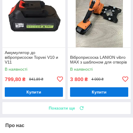
Аккумулятор до
віброприсоски Topvei V10 и
Віброприсоска LANION vibro
V11
MAX з шаблоном для отворів
В наявності
В наявності
799,80
3 800
₴
₴
841,89 ₴
4 000 ₴
Купити
Купити
Показати ще
Про нас