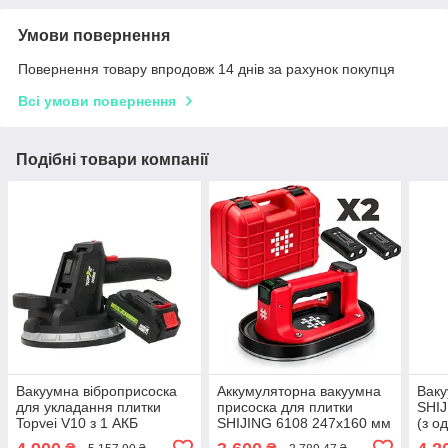
Умови повернення
Повернення товару впродовж 14 днів за рахунок покупця
Всі умови повернення
Подібні товари компанії
Вакуумна віброприсоска
Аккумуляторна вакуумна
Ваку
для укладання плитки
присоска для плитки
SHIJ
Topvei V10 з 1 АКБ
SHIJING 6108 247x160 мм
(з о
220 кг (металевий корпус)
КЕЙ