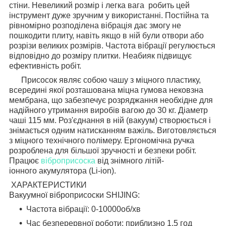
стіни. Невеликий розмір і легка вага робить цей
інструмент дуже зручним у використанні. Постійна та
рівномірно розподілена вібрація дає змогу не
пошкодити плиту, навіть якщо в ній були отвори або
розрізи великих розмірів. Частота вібрації регулюється
відповідно до розміру плитки. Неабияк підвищує
ефективність робіт.
Присосок являє собою чашу з міцного пластику,
всередині якої розташована міцна гумова нековзна
мембрана, що забезпечує розряджання необхідне для
надійного утримання виробів вагою до 30 кг. Діаметр
чаші 115 мм. Роз'єднання в ній (вакуум) створюється і
знімається одним натисканням важіль. Виготовляється
з міцного технічного полімеру. Ергономічна ручка
розроблена для більшої зручності и безпеки робіт.
Працює
віброприсоска
від знімного літій-
іонного акумулятора (Li-ion).
ХАРАКТЕРИСТИКИ
Вакуумної віброприсоски SHIJING:
Частота вібрації: 0-10000об/хв
Час безперервної роботи: приблизно 1,5 год