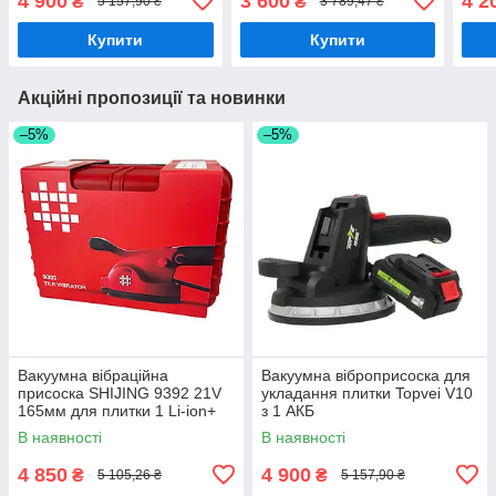
4 900
3 600
4 2
₴
₴
5 157,90 ₴
3 789,47 ₴
2 АКБ + кейс (6108-2)
Купити
Купити
Акційні пропозиції та новинки
–5%
–5%
Вакуумна вібраційна
Вакуумна віброприсоска для
присоска SHIJING 9392 21V
укладання плитки Topvei V10
165мм для плитки 1 Li-ion+
з 1 АКБ
КЕЙС
В наявності
В наявності
4 850
4 900
₴
₴
5 105,26 ₴
5 157,90 ₴