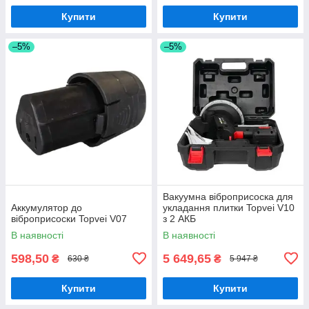
Купити
Купити
–5%
–5%
Вакуумна віброприсоска для
Аккумулятор до
укладання плитки Topvei V10
віброприсоски Topvei V07
з 2 АКБ
В наявності
В наявності
598,50
5 649,65
₴
₴
630 ₴
5 947 ₴
Купити
Купити