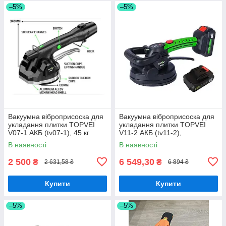
–5%
–5%
Вакуумна віброприсоска для
Вакуумна віброприсоска для
укладання плитки TOPVEI
укладання плитки TOPVEI
V07-1 АКБ (tv07-1), 45 кг
V11-2 АКБ (tv11-2),
грузопідйомність 45 кг
В наявності
В наявності
2 500
6 549,30
₴
₴
2 631,58 ₴
6 894 ₴
Купити
Купити
–5%
–5%