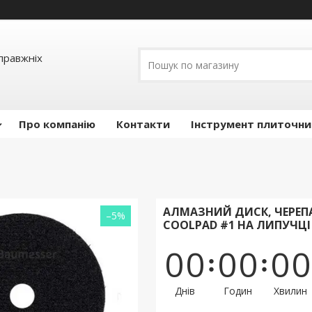
правжніх
Про компанію
Контакти
Інструмент плиточни
АЛМАЗНИЙ ДИСК, ЧЕРЕП
–5%
COOLPAD #1 НА ЛИПУЧЦІ
0
0
0
0
0
0
Днів
Годин
Хвилин