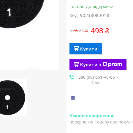
Готово до відправки
Код:
90238082018
498 ₴
524,21 ₴
Купити
Купити з
+380 (98) 661-46-66
Юлія
повернення товару протягом 1