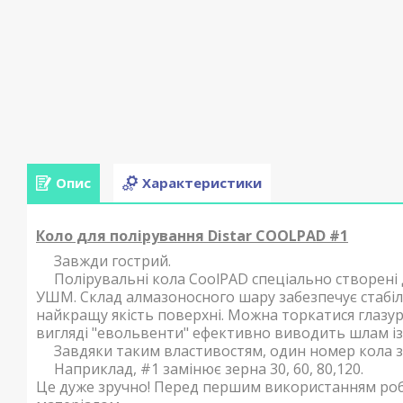
Опис
Характеристики
Коло для полірування Distar COOLPAD #1
Завжди гострий.
Полірувальні кола CoolPAD спеціально створені д
УШМ. Склад алмазоносного шару забезпечує стабіл
найкращу якість поверхні. Можна торкатися глазур
вигляді "евольвенти" ефективно виводить шлам із
Завдяки таким властивостям, один номер кола за
Наприклад, #1 замінює зерна 30, 60, 80,120.
Це дуже зручно! Перед першим використанням ро