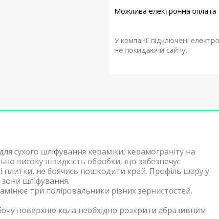
У компанії підключені електр
не покидаючи сайту.
ля сухого шліфування кераміки, керамограніту на
ьно високу швидкість обробки, що забезпечує
і плитки, не боячись пошкодити край. Профіль шару у
 зони шліфування.
мінює три поліровальники різних зернистостей.
бочу поверхню кола необхідно розкрити абразивним