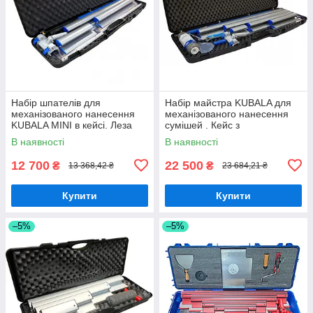
Набір шпателів для
Набір майстра KUBALA для
механізованого нанесення
механізованого нанесення
KUBALA MINI в кейсі. Леза
сумішей . Кейс з
0,3 мм 300/600/800мм,
інструментами для
В наявності
В наявності
адаптер, подовжувач
оздоблення
12 700
22 500
₴
₴
13 368,42 ₴
23 684,21 ₴
Купити
Купити
–5%
–5%