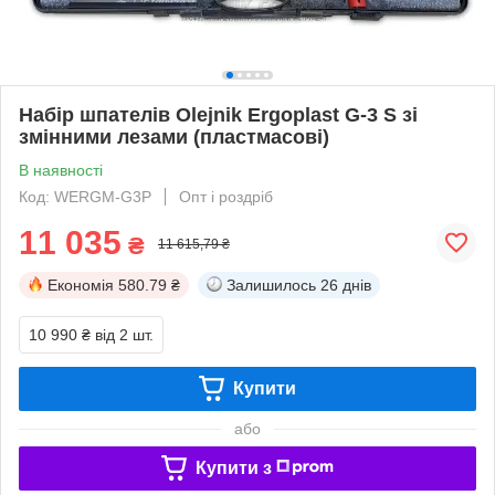
Набір шпателів Olejnik Ergoplast G-3 S зі
змінними лезами (пластмасові)
В наявності
Код: WERGM-G3P
Опт і роздріб
11 035
₴
11 615,79 ₴
Економія
580.79 ₴
Залишилось
26 днів
10 990 ₴
від 2 шт.
Купити
або
Купити з