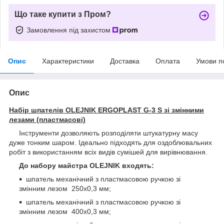
Що таке купити з Пром?
Замовлення під захистом
Опис
Характеристики
Доставка
Оплата
Умови п
Опис
Набір шпателів OLEJNIK ERGOPLAST G-3 S зі змінними
лезами (пластмасові)
Iнструменти дозволяють розподіляти штукатурну масу
дуже тонким шаром. Iдеально підходять для оздоблювальних
робіт з використанням всіх видів сумішей для вирівнювання.
До набору майстра OLEJNIK входять:
шпатель механічний з пластмасовою ручкою зі
змінним лезом 250х0,3 мм;
шпатель механічний з пластмасовою ручкою зі
змінним лезом 400х0,3 мм;