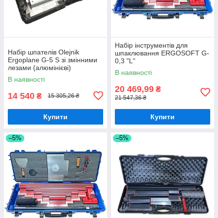
Набір інструментів для
Набір шпателів Olejnik
шпаклювання ERGOSOFT G-
Ergoplane G-5 S зі змінними
0,3 "L"
лезами (алюмінієві)
В наявності
В наявності
20 469,99
₴
14 540
₴
15 305,26 ₴
21 547,36 ₴
Купити
Купити
–5%
–5%