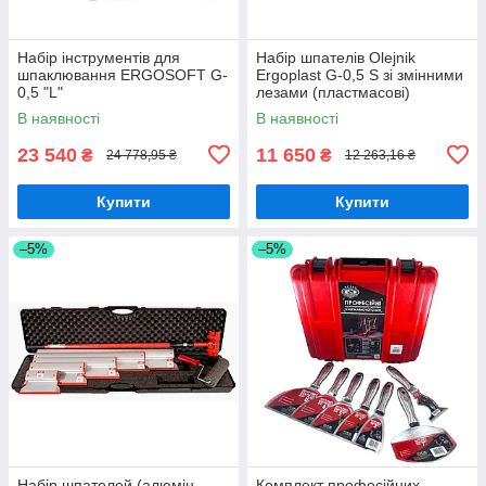
Набір інструментів для
Набір шпателів Olejnik
шпаклювання ERGOSOFT G-
Ergoplast G-0,5 S зі змінними
0,5 "L"
лезами (пластмасові)
В наявності
В наявності
23 540
11 650
₴
₴
24 778,95 ₴
12 263,16 ₴
Купити
Купити
–5%
–5%
Набір шпателей (алюмін
Комплект професійних