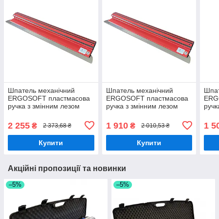
Шпатель механічний
Шпатель механічний
Шпат
ERGOSOFT пластмасова
ERGOSOFT пластмасова
ERG
ручка з змінним лезом
ручка з змінним лезом
ручк
800х0,3мм OLEJNIK
600х0,3мм OLEJNIK
400
2 255
1 910
1 5
₴
₴
2 373,68 ₴
2 010,53 ₴
Купити
Купити
Акційні пропозиції та новинки
–5%
–5%