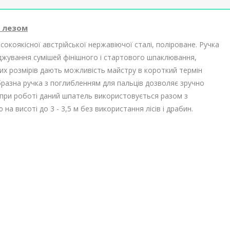
м лезом
оякісної австрійської нержавіючої сталі, поліроване. Ручка
джування сумішей фінішного і стартового шпаклювання,
х розмірів дають можливість майстру в короткий термін
разна ручка з поглибленням для пальців дозволяє зручно
 при роботі даний шпатель використовується разом з
 висоті до 3 - 3,5 м без використання лісів і драбин.