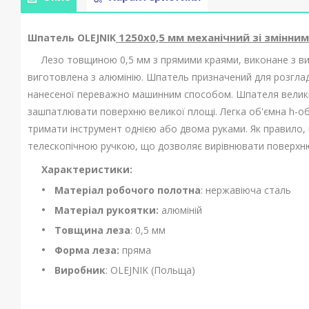
1250х0,5 мм механічний зі змінни
Шпатель OLEJNIK
Лезо товщиною 0,5 мм з прямими краями, виконане з висок
виготовлена з алюмінію. Шпатель призначений для розгла
нанесеної переважно машинним способом. Шпателя велики
зашпатлювати поверхню великої площі. Легка об'ємна h-об
тримати інструмент однією або двома руками. Як правило,
телескопічною ручкою, що дозволяє вирівнювати поверхню на
Характеристики:
Матеріал робочого полотна
: нержавiюча сталь
Матеріал рукоятки:
алюміній
Товщина леза
: 0,5 мм
Форма леза:
пряма
Виробник
: OLEJNIK (Польща)