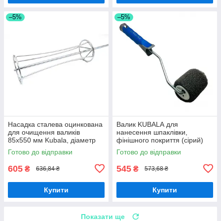
–5%
–5%
Насадка сталева оцинкована
Валик KUBALА для
для очищення валиків
нанесення шпаклівки,
85х550 мм Kubala, діаметр
фінішного покриття (сірий)
8мм
ширина 80 мм з ручкою в
Готово до відправки
Готово до відправки
комплекті
605
545
₴
₴
636,84 ₴
573,68 ₴
Купити
Купити
Показати ще