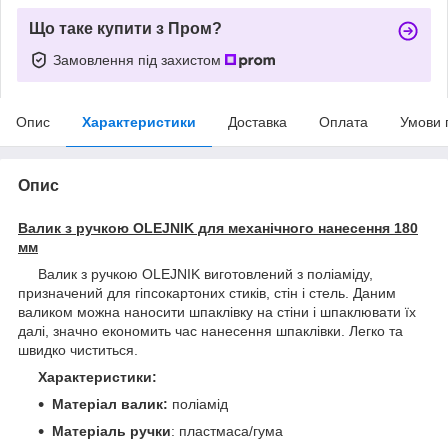
Що таке купити з Пром?
Замовлення під захистом
Опис
Характеристики
Доставка
Оплата
Умови 
Опис
Валик з ручкою OLEJNIK для механічного нанесення 180
мм
Валик з ручкою OLEJNIK виготовлений з поліаміду,
призначений для гіпсокартоних стиків, стін і стель. Даним
валиком можна наносити шпаклівку на стіни і шпаклювати їх
далі, значно економить час нанесення шпаклівки. Легко та
швидко чиститься.
Характеристики:
Матеріал валик:
поліамід
Матеріаль ручки
: пластмаса/гума