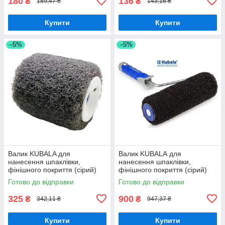
180
136
₴
₴
189,47 ₴
143,16 ₴
Купити
Купити
–5%
–5%
Валик KUBALA для
Валик KUBALА для
нанесення шпаклівки,
нанесення шпаклівки,
фінішного покриття (сірий)
фінішного покриття (сірий)
висота ворсу 16 мм, ширина
ширина 230 мм з ручкою в
Готово до відправки
Готово до відправки
80 мм. Ø8 мм.
комплекті
325
900
₴
₴
342,11 ₴
947,37 ₴
Купити
Купити