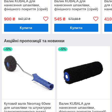
Валик KUBALА для
Валик KUBALА для
Вал
нанесення шпаклівки,
нанесення шпаклівки,
для 
фінішного покриття (сірий)
фінішного покриття (сірий)
нане
ширина 230 мм з ручкою в
ширина 80 мм з ручкою в
мм (
комплекті
комплекті
900
545
410
₴
₴
947,37 ₴
573,68 ₴
Купити
Купити
Акційні пропозиції та новинки
–5%
–5%
Кутовий валік Neomag 60мм
Валик KUBALА для
для шпаклівки та штукатурки
нанесення шпаклівки,
(однокомпонентна ручка)
фінішного покриття (чорний)