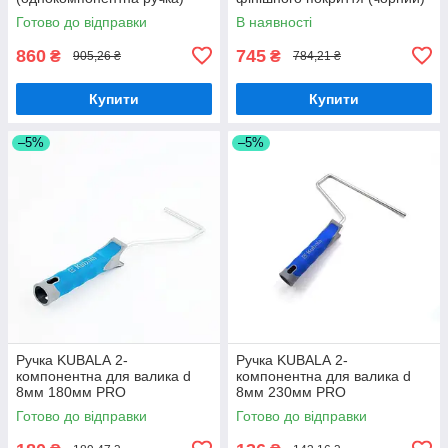
висота ворсу 16 мм, ширина
Готово до відправки
В наявності
230 мм. Ø8 мм
860
745
₴
₴
905,26 ₴
784,21 ₴
Купити
Купити
–5%
–5%
Ручка KUBALА 2-
Ручка KUBALА 2-
компонентна для валика d
компонентна для валика d
8мм 180мм PRO
8мм 230мм PRO
Готово до відправки
Готово до відправки