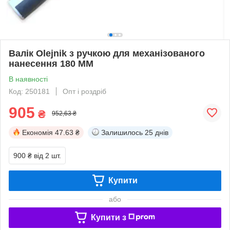
Валік Olejnik з ручкою для механізованого
нанесення 180 ММ
В наявності
Код: 250181
Опт і роздріб
905
₴
952,63 ₴
Економія
47.63 ₴
Залишилось
25 днів
900 ₴
від 2 шт.
Купити
або
Купити з