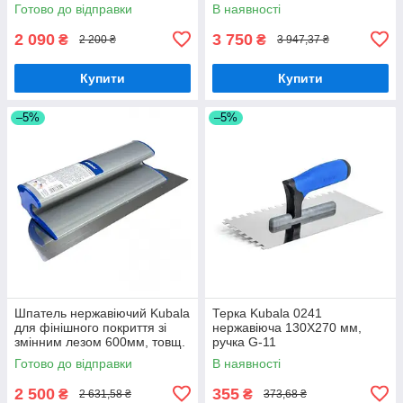
0,3мм
0,5мм
Готово до відправки
В наявності
2 090
3 750
₴
₴
2 200 ₴
3 947,37 ₴
Купити
Купити
–5%
–5%
Шпатель нержавіючий Kubala
Терка Kubala 0241
для фінішного покриття зі
нержавіюча 130Х270 мм,
змінним лезом 600мм, товщ.
ручка G-11
0,5мм
Готово до відправки
В наявності
2 500
355
₴
₴
2 631,58 ₴
373,68 ₴