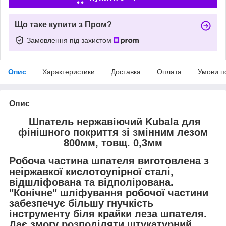
Що таке купити з Пром?
Замовлення під захистом
Опис
Характеристики
Доставка
Оплата
Умови п
Опис
Шпатель нержавіючий Kubala для
фінішного покриття зі змінним лезом
800мм, товщ. 0,3мм
Робоча частина шпателя виготовлена з
неіржавкої кислотоупірної сталі,
відшліфована та відполірована.
"Конічне" шліфування робочої частини
забезпечує більшу гнучкість
інструменту біля крайки леза шпателя.
Дає змогу розподіляти штукатурний