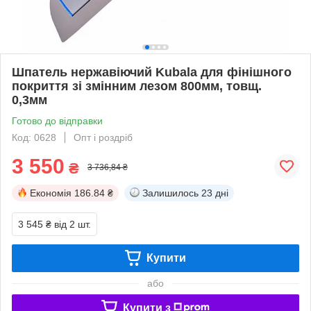
Шпатель нержавіючий Kubala для фінішного
покриття зі змінним лезом 800мм, товщ.
0,3мм
Готово до відправки
Код: 0628
Опт і роздріб
3 550
₴
3 736,84 ₴
Економія
186.84 ₴
Залишилось
23 дні
3 545 ₴
від 2 шт.
Купити
або
Купити з