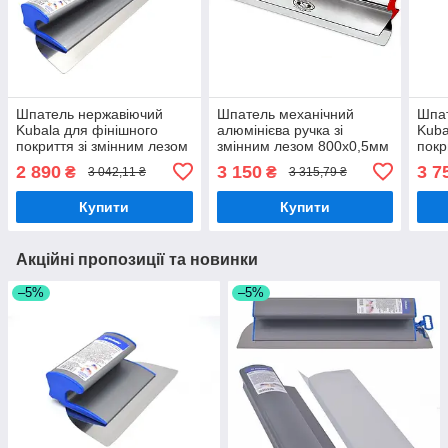
Шпатель нержавіючий
Шпатель механічний
Шпа
Kubala для фінішного
алюмінієва ручка зі
Kuba
покриття зі змінним лезом
змінним лезом 800х0,5мм
покр
600мм, товщ. 0,3мм
PROFESSIONAL OLEJNIK
800м
2 890
3 150
3 7
₴
₴
3 042,11 ₴
3 315,79 ₴
Купити
Купити
Акційні пропозиції та новинки
–5%
–5%