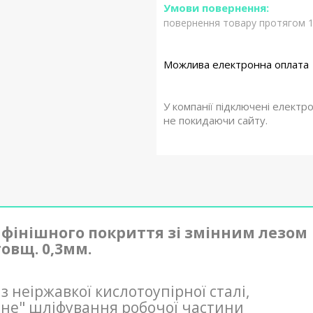
повернення товару протягом 1
У компанії підключені електр
не покидаючи сайту.
фінішного покриття зі змінним лезом
товщ. 0,3мм.
 неіржавкої кислотоупірної сталі,
чне" шліфування робочої частини