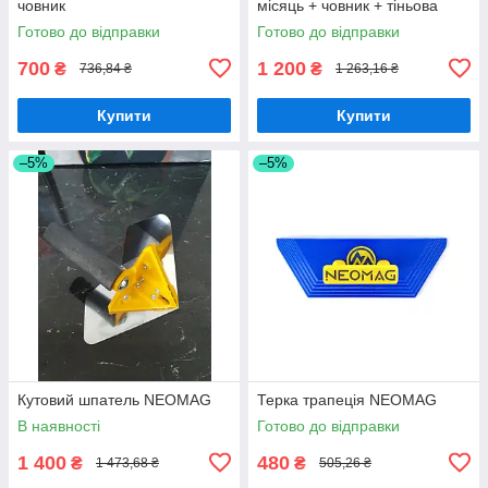
човник
місяць + човник + тіньова
терка
Готово до відправки
Готово до відправки
700
1 200
₴
₴
736,84 ₴
1 263,16 ₴
Купити
Купити
–5%
–5%
Кутовий шпатель NEOMAG
Терка трапеція NEOMAG
В наявності
Готово до відправки
1 400
480
₴
₴
1 473,68 ₴
505,26 ₴