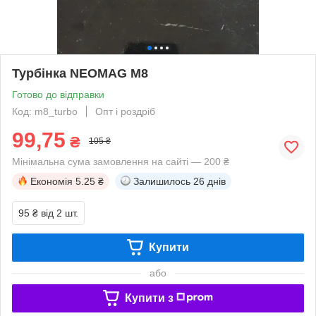
Турбінка NEOMAG М8
Готово до відправки
Код: m8_turbo
Опт і роздріб
99,75
₴
105 ₴
Мінімальна сума замовлення на сайті — 200 ₴
Економія
5.25 ₴
Залишилось
26 днів
95 ₴
від 2 шт.
Купити
або
Купити з