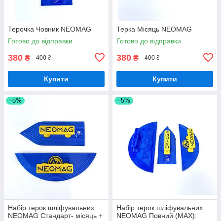
Терочка Човник NEOMAG
Терка Місяць NEOMAG
Готово до відправки
Готово до відправки
380
380
₴
₴
400 ₴
400 ₴
Купити
Купити
–5%
–5%
Набір терок шліфувальних
Набір терок шліфувальних
NEOMAG Стандарт- місяць +
NEOMAG Повний (MAX):