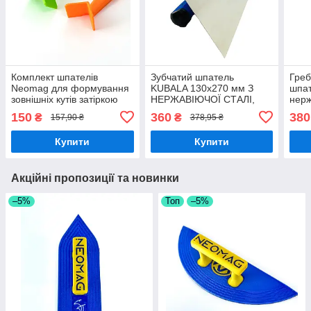
Комплект шпателів
Зубчатий шпатель
Греб
Neomag для формування
KUBALA 130х270 мм З
шпат
зовнішніх кутів затіркою
НЕРЖАВІЮЧОЇ СТАЛІ,
нерж
(2шт)
ЗУБ 8 мм
мм
150
360
380
₴
₴
157,90 ₴
378,95 ₴
Купити
Купити
Акційні пропозиції та новинки
–5%
Топ
–5%