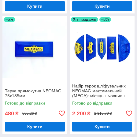
Купити
Купити
–5%
Хіт продажів
–5%
Набір терок шліфувальних
Терка прямокутна NEOMAG
NEOMAG максимальний
75х185мм
(MEGA): місяць + човник +
тіньова
Готово до відправки
Готово до відправки
терка+трапеція+прямокутна
480
2 200
₴
₴
505,26 ₴
2 315,79 ₴
Купити
Купити