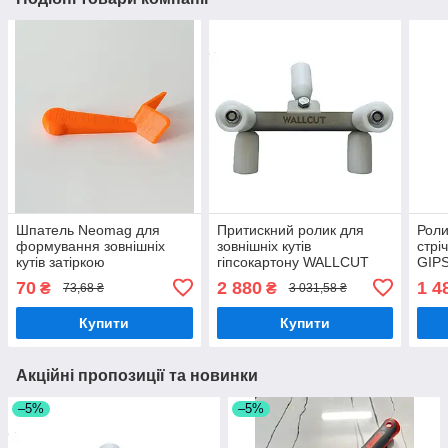
Шпатель Neomag для
Притискний ролик для
Роли
формування зовнішніх
зовнішніх кутів
стрі
кутів затіркою
гіпсокартону WALLCUT
GIP
(ZI-200)
внут
70
2 880
1 4
₴
₴
73,68 ₴
3 031,58 ₴
Купити
Купити
Акційні пропозиції та новинки
–5%
–5%