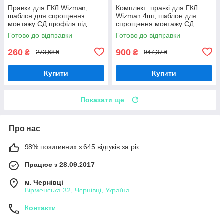
Правки для ГКЛ Wizman,
Комплект: правкі для ГКЛ
шаблон для спрощення
Wizman 4шт, шаблон для
монтажу СД профіля під
спрощення монтажу СД
гіпсокартон
профіля під гіпсокартон
Готово до відправки
Готово до відправки
260
900
₴
₴
273,68 ₴
947,37 ₴
Купити
Купити
Показати ще
Про нас
98% позитивних з 645 відгуків за рік
Працює з 28.09.2017
м. Чернівці
Вірменська 32, Чернівці, Україна
Контакти