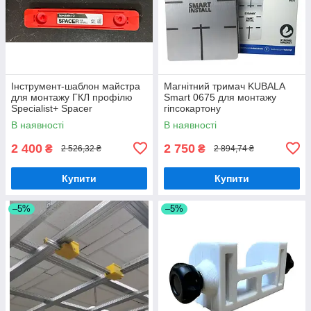
Інструмент-шаблон майстра
Магнітний тримач KUBALA
для монтажу ГКЛ профілю
Smart 0675 для монтажу
Specialist+ Spacer
гіпсокартону
В наявності
В наявності
2 400
2 750
₴
₴
2 526,32 ₴
2 894,74 ₴
Купити
Купити
–5%
–5%