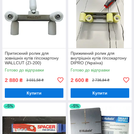
Притискний ролик для
Прижимний ролик для
зовнішніх кутів гіпсокартону
внутрішніх кутів гіпсокартону
WALLCUT (ZI-200)
DIPRO (Україна)
Готово до відправки
Готово до відправки
2 880
2 600
₴
₴
3 031,58 ₴
2 736,84 ₴
Купити
Купити
–5%
–5%