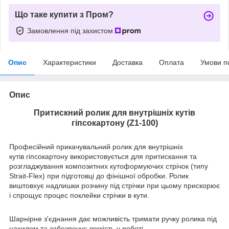
Що таке купити з Пром?
Замовлення під захистом
Опис
Характеристики
Доставка
Оплата
Умови п
Опис
Притискний ролик для внутрішніх кутів
гіпсокартону (Z1-100)
Професійний прикачувальний ролик для внутрішніх
кутів гіпсокартону використовується для притискання та
розгладжування композитних кутоформуючих стрічок (типу
Strait-Flex) при підготовці до фінішної обробки. Ролик
виштовхує надлишки розчину під стрічки при цьому прискорює
і спрощує процес поклейки стрічки в кути.
Шарнірне з'єднання дає можливість тримати ручку ролика під
нахилом та забезпечує легкість у роботі.