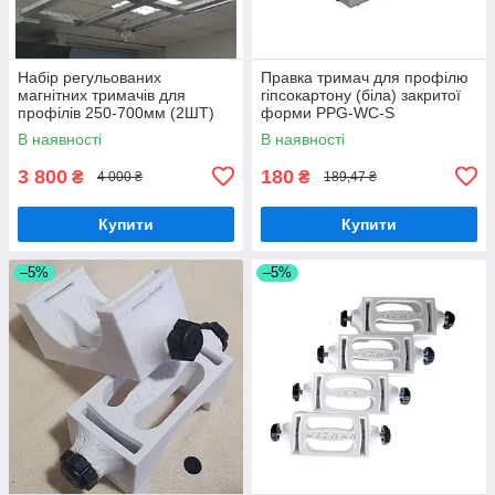
Набір регульованих
Правка тримач для профілю
магнітних тримачів для
гіпсокартону (біла) закритої
профілів 250-700мм (2ШТ)
форми PPG-WC-S
В наявності
В наявності
3 800
180
₴
₴
4 000 ₴
189,47 ₴
Купити
Купити
–5%
–5%