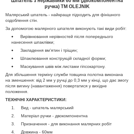
Шпатель з нержавійки 60 мм (двокомпонентна
ручка) ТМ OLEJNIK
Малярський шпатель - найкраще підходить для фінішного
оздоблення стін.
За допомогою малярного шпателя виконують такі види робіт:
Вирівнювання нерівностей після попереднього
нанесення шпаклівки;
Закладення вм'ятин і тріщин;
Шпаклювання конструкцій складної форми;
Маскування швів між листами гіпсокартону.
Для збільшення терміну служби товщина полотна виконана
на зменшення: від 2 мм у ручці до 0,3 мм у кінці, що дає змогу
після вигину (навантаження) повертатися у вихідне
положення.
ТЕХНІЧНІ ХАРАКТЕРИСТИКИ:
Вид - шпатель малярський
Матеріал ручки - двокомпонентна
Призначення - для виконання малярних робіт
Довжина - 60мм