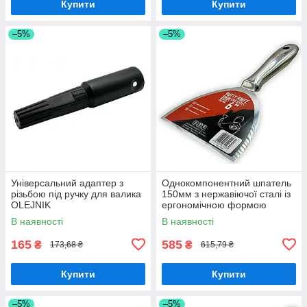
Купити
Купити
–5%
–5%
Універсальний адаптер з
Однокомпонентний шпатель
різьбою під ручку для валика
150мм з нержавіючої сталі із
OLEJNIK
ергономічною формою
OLEJNIK
В наявності
В наявності
165
585
₴
₴
173,68 ₴
615,79 ₴
Купити
Купити
–5%
–5%