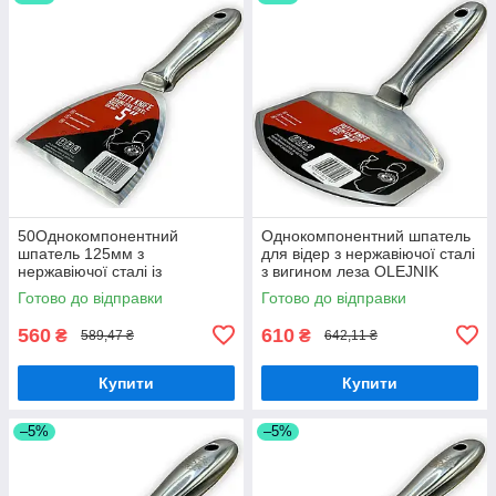
50Однокомпонентний
Однокомпонентний шпатель
шпатель 125мм з
для відер з нержавіючої сталі
нержавіючої сталі із
з вигином леза OLEJNIK
ергономічною формою
Готово до відправки
Готово до відправки
OLEJNIK
560
610
₴
₴
589,47 ₴
642,11 ₴
Купити
Купити
–5%
–5%