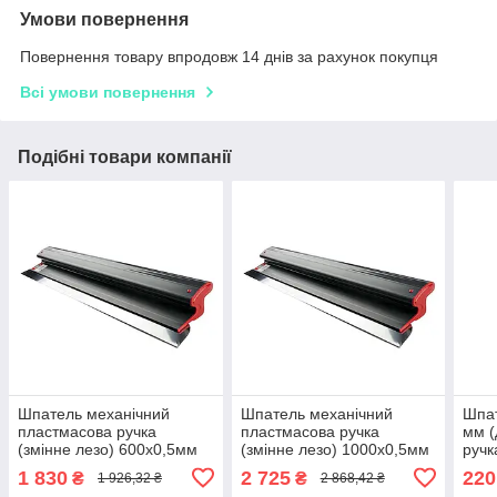
Умови повернення
Повернення товару впродовж 14 днів за рахунок покупця
Всі умови повернення
Подібні товари компанії
Шпатель механічний
Шпатель механічний
Шпат
пластмасова ручка
пластмасова ручка
мм (
(змінне лезо) 600х0,5мм
(змінне лезо) 1000х0,5мм
ручк
PROFESSIONAL ТМ
PROFESSIONAL ТМ
1 830
2 725
220
₴
₴
1 926,32 ₴
2 868,42 ₴
OLEJNIK
OLEJNIK