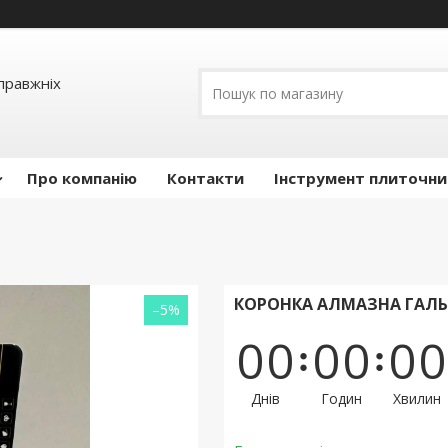
правжніх
Про компанію
Контакти
Інструмент плиточни
КОРОНКА АЛМАЗНА ГАЛЬ
–5%
0
0
0
0
0
0
Днів
Годин
Хвилин