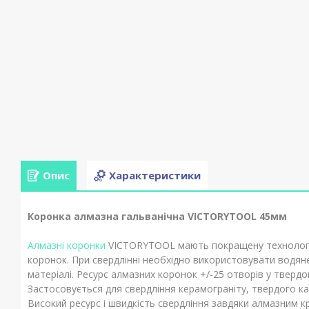
Опис
Характеристики
Коронка алмазна гальванічна VICTORYTOOL 45мм
Алмазні коронки
VICTORYTOOL мають покращену технологі
коронок. При свердлінні необхідно використовувати водяне
матеріалі. Ресурс алмазних коронок +/-25 отворів у твердо
Застосовується для свердління керамограніту, твердого кам
Високий ресурс і швидкість свердління завдяки алмазним к