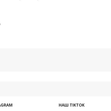
о
AGRAM
НАШ TIKTOK