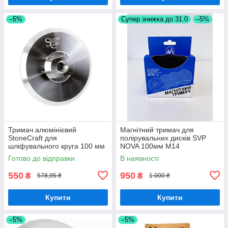
–5%
Супер знижка до 31.0
–5%
Тримач алюмінієвий
Магнітний тримач для
StoneCraft для
полірувальних дисків SVP
шліфувального круга 100 мм
NOVA 100мм M14
М14
Готово до відправки
В наявності
550
950
₴
₴
578,95 ₴
1 000 ₴
Купити
Купити
–5%
–5%