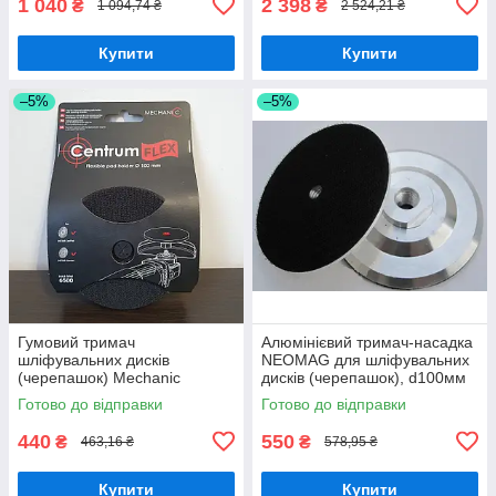
1 040
2 398
₴
₴
1 094,74 ₴
2 524,21 ₴
Купити
Купити
–5%
–5%
Гумовий тримач
Алюмінієвий тримач-насадка
шліфувальних дисків
NEOMAG для шліфувальних
(черепашок) Mechanic
дисків (черепашок), d100мм
D100*M14 CENTRUMFLEX
Готово до відправки
Готово до відправки
440
550
₴
₴
463,16 ₴
578,95 ₴
Купити
Купити