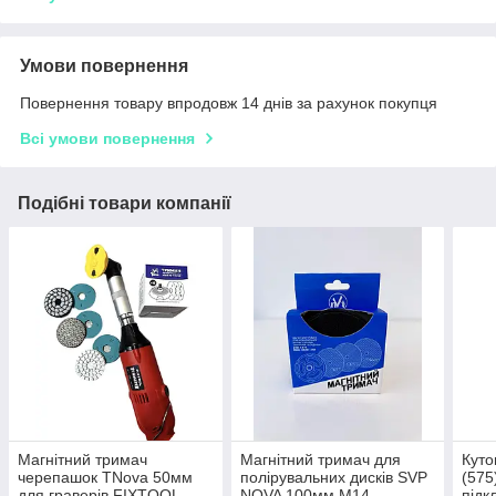
Умови повернення
Повернення товару впродовж 14 днів за рахунок покупця
Всі умови повернення
Подібні товари компанії
Магнітний тримач
Магнітний тримач для
Куто
черепашок TNova 50мм
полірувальних дисків SVP
(575
для граверів FIXTOOL,
NOVA 100мм M14
підк