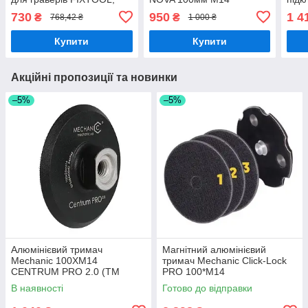
BiHUI, SHIJING та ін.
730
950
1 4
₴
₴
768,42 ₴
1 000 ₴
Купити
Купити
Акційні пропозиції та новинки
–5%
–5%
Алюмінієвий тримач
Магнітний алюмінієвий
Mechanic 100XM14
тримач Mechanic Click-Lock
CENTRUM PRO 2.0 (ТМ
PRO 100*M14
Mechanic)
В наявності
Готово до відправки