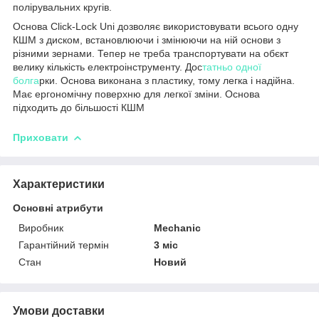
полірувальних кругів.
Основа Click-Lock Uni дозволяє використовувати всього одну
КШМ з диском, встановлюючи і змінюючи на ній основи з
різними зернами. Тепер не треба транспортувати на обєкт
велику кількість електроінструменту. Дос
татньо одної
болга
рки. Основа виконана з пластику, тому легка і надійна.
Має ергономічну поверхню для легкої зміни. Основа
підходить до більшості КШМ
Приховати
Характеристики
Основні атрибути
Виробник
Mechanic
Гарантійний термін
3 міс
Стан
Новий
Умови доставки