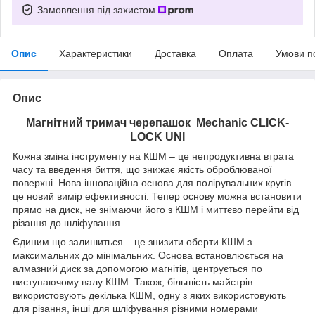
Замовлення під захистом
Опис
Характеристики
Доставка
Оплата
Умови п
Опис
Магнітний тримач черепашок Mechanic CLICK-
LOCK UNI
Кожна зміна інструменту на КШМ – це непродуктивна втрата
часу та введення биття, що знижає якість оброблюваної
поверхні. Нова інноваційна основа для полірувальних кругів –
це новий вимір ефективності. Тепер основу можна встановити
прямо на диск, не знімаючи його з КШМ і миттєво перейти від
різання до шліфування.
Єдиним що залишиться – це знизити оберти КШМ з
максимальних до мінімальних. Основа встановлюється на
алмазний диск за допомогою магнітів, центрується по
виступаючому валу КШМ. Також, більшість майстрів
використовують декілька КШМ, одну з яких використовують
для різання, інші для шліфування різними номерами