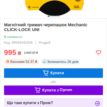
Магнітний тримач черепашок Mechanic
CLICK-LOCK UNI
В наявності
Код: 89568442046
Роздріб
995
₴
1 047,37 ₴
Економія
52.37 ₴
Залишилось
26 днів
Купити
або
Купити з
Що таке купити з Пром?