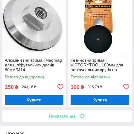
Алюмінієвий тримач Neomag
Резиновий тримач
для шліфувальних дисків
VICTORYTOOL 100мм для
80мм/M14
полірувальних кругів по
керамограніту (100М14Р)
Готово до відправки
Готово до відправки
250
300
₴
₴
263,16 ₴
315,79 ₴
Купити
Купити
Показати ще
Про нас