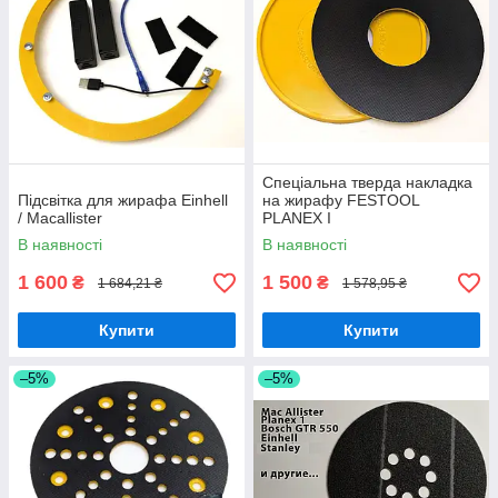
Спеціальна тверда накладка
Підсвітка для жирафа Einhell
на жирафу FESTOOL
/ Macallister
PLANEX I
В наявності
В наявності
1 600
1 500
₴
₴
1 684,21 ₴
1 578,95 ₴
Купити
Купити
–5%
–5%