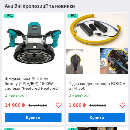
Акційні пропозиції та новинки
–5%
–5%
Шліфмашина BIHUI по
бетону (ГРІНДЕР) 1900W,
Підсвітка для жирафа BOSCH
система "Featured Featured"
GTR 550
В наявності
В наявності
14 900
1 600
₴
₴
15 684,21 ₴
1 684,21 ₴
Купити
Купити