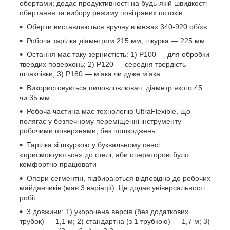
обертами; додає продуктивності на будь-якій швидкості
обертання та вибору режиму повітряних потоків
Оберти виставляються вручну в межах 340-920 об/хв.
Робоча тарілка діаметром 215 мм, шкурка — 225 мм
Остання має таку зернистість: 1) P100 — для обробки
твердих поверхонь; 2) P120 — середня твердість
шпаклівки; 3) P180 — м’яка чи дуже м’яка
Використовується пиловловлювач, діаметр якого 45
чи 35 мм
Робоча частина має технологію UltraFlexible, що
полягає у безпечному переміщенні інструменту
робочими поверхнями, без пошкоджень
Тарілка зі шкуркою у буквальному сенсі
«присмоктуються» до стелі, аби операторові було
комфортно працювати
Опори сегментні, підбираються відповідно до робочих
майданчиків (має 3 варіації). Це додає універсальності
робіт
3 довжини: 1) укорочена версія (без додаткових
трубок) — 1,1 м; 2) стандартна (з 1 трубкою) — 1,7 м; 3)