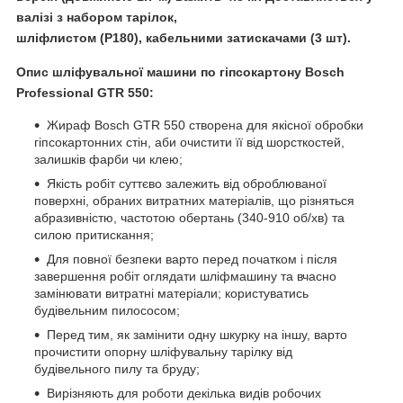
валізі з набором тарілок,
шліфлистом (P180), кабельними затискачами (3 шт).
Опис шліфувальної машини по гіпсокартону Bosch
Professional GTR 550:
Жираф Bosch GTR 550 створена для якісної обробки
гіпсокартонних стін, аби очистити її від шорсткостей,
залишків фарби чи клею;
Якість робіт суттєво залежить від оброблюваної
поверхні, обраних витратних матеріалів, що різняться
абразивністю, частотою обертань (340-910 об/хв) та
силою притискання;
Для повної безпеки варто перед початком і після
завершення робіт оглядати шліфмашину та вчасно
замінювати витратні матеріали; користуватись
будівельним пилососом;
Перед тим, як замінити одну шкурку на іншу, варто
прочистити опорну шліфувальну тарілку від
будівельного пилу та бруду;
Вирізняють для роботи декілька видів робочих