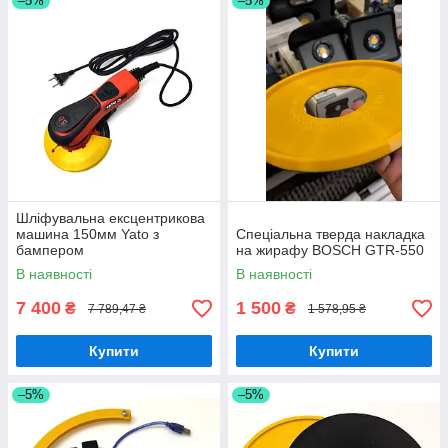
–5%
–5%
Шліфувальна ексцентрикова
машина 150мм Yato з
Спеціальна тверда накладка
бампером
на жирафу BOSCH GTR-550
В наявності
В наявності
7 400
1 500
₴
₴
7 789,47 ₴
1 578,95 ₴
Купити
Купити
–5%
–5%