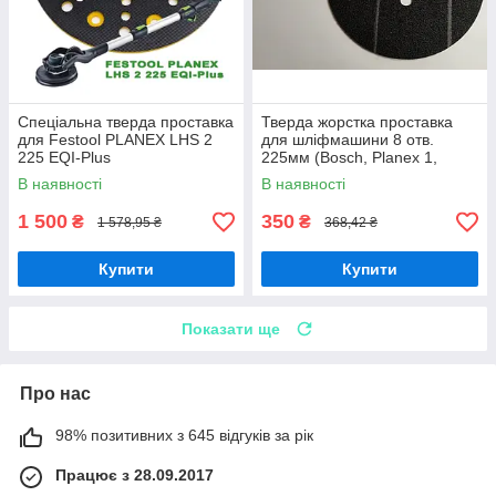
Спеціальна тверда проставка
Тверда жорстка проставка
для Festool PLANEX LHS 2
для шліфмашини 8 отв.
225 EQI-Plus
225мм (Bosch, Planex 1,
Einhell)
В наявності
В наявності
1 500
350
₴
₴
1 578,95 ₴
368,42 ₴
Купити
Купити
Показати ще
Про нас
98% позитивних з 645 відгуків за рік
Працює з 28.09.2017