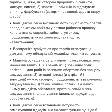
тарілок: 1) м’які, які створені проробити більш чіткі
контури, вигини; 2) жорсткі — аби якісно підготувати
стіни під фарбування (затерти нерівності, здерти стару
фарбу);
Коліщатком легко виставити потрібну кількість обертів
перед початком робіт чи у розпал робочого процесу.
Константна електроніка забезпечує високу
продуктивність як на холостих, так і під час
навантаження;
Електроніка турбується про термін експлуатації
двигуна, тому обладнаний механізм плавним запуском;
Машина оснащена регулятором потоку повітря, ним
можна виставити 1 із 3 режимів: 1) зовнішній потік
повітря — для робіт із великими обертами без процесу
вакуумування; 2) змішані потоки (внутрішній і
зовнішній) — має середню продуктивність із ввімкненим
вакуумуванням; 3) також змішані потоки, які мають
низьку швидкість обертання, проте високий рівень
вакуумування (налаштування ідеально підходять для
обробки стель);
Коліщатком легко встановити потужність
всмоктування відходів, яка налаштовується від 1 до 6