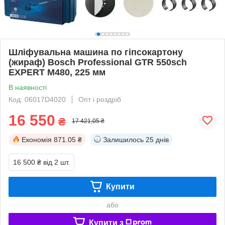
Шліфувальна машина по гіпсокартону
(жираф) Bosch Professional GTR 550sch
EXPERT M480, 225 мм
В наявності
Код: 06017D4020
Опт і роздріб
16 550
₴
17 421,05 ₴
Економія
871.05 ₴
Залишилось
25 днів
16 500 ₴
від 2 шт.
Купити
або
Купити з