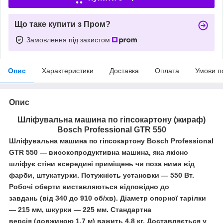
Що таке купити з Пром?
Замовлення під захистом
Опис
Характеристики
Доставка
Оплата
Умови п
Опис
Шліфувальна машина по гіпсокартону (жираф)
Bosch Professional GTR 550
Шліфувальна машина по гіпсокартону Bosch Professional
GTR 550
— високопродуктивна машина, яка якісно
шліфує стіни всередині приміщень чи поза ними від
фарби, штукатурки. Потужність установки — 550 Вт.
Робочі оберти виставляються відповідно до
завдань (від 340 до 910 об/хв). Діаметр опорної тарілки
— 215 мм, шкурки — 225 мм. Стандартна
версія (довжиною 1.7 м) важить 4.8 кг. Доставляється у