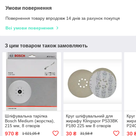
Умови повернення
Повернення товару впродовж 14 днів за рахунок покупця
Всі умови повернення
З цим товаром також замовляють
Шліфувальна тарілка
Круг шліфувальний для
Круг
Bosch Medium (жорстка),
жирафу Klingspor PS33BK
жира
215 мм, 8 отворів
P180 225 мм 8 отворів
P240
970
30
30
₴
₴
1 021,05 ₴
31,58 ₴