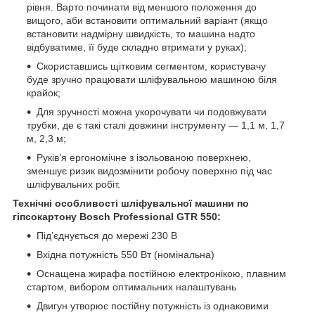
рівня. Варто починати від меншого положення до
вищого, аби встановити оптимальний варіант (якщо
встановити надмірну швидкість, то машина надто
відбуватиме, її буде складно втримати у руках);
Скориставшись щітковим сегментом, користувачу
буде зручно працювати шліфувальною машиною біля
крайок;
Для зручності можна укорочувати чи подовжувати
трубки, де є такі сталі довжини інструменту — 1,1 м, 1,7
м, 2,3 м;
Руків’я ергономічне з ізольованою поверхнею,
зменшує ризик видозмінити робочу поверхню під час
шліфувальних робіт.
Технічні особливості шліфувальної машини по
гіпсокартону Bosch Professional GTR 550:
Під’єднується до мережі 230 В
Вхідна потужність 550 Вт (номінальна)
Оснащена жирафа постійною електронікою, плавним
стартом, вибором оптимальних налаштувань
Двигун утворює постійну потужність із однаковими