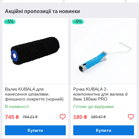
Акційні пропозиції та новинки
–5%
–5%
Валик KUBALА для
Ручка KUBALА 2-
нанесення шпаклівки,
компонентна для валика d
фінішного покриття (чорний)
8мм 180мм PRO
висота ворсу 16 мм, ширина
В наявності
Готово до відправки
230 мм. Ø8 мм
745
180
₴
₴
784,21 ₴
189,47 ₴
Купити
Купити