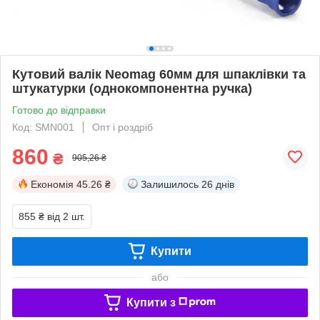
Кутовий валік Neomag 60мм для шпаклівки та
штукатурки (однокомпонентна ручка)
Готово до відправки
Код: SMN001
Опт і роздріб
860
₴
905,26 ₴
Економія
45.26 ₴
Залишилось
26 днів
855 ₴
від 2 шт.
Купити
або
Купити з