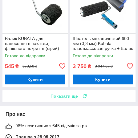
Валик KUBALА для
Шпатель механический 600
нанесення шпаклівки,
мм (0,3 мм) Kubala
фінішного покриття (сірий)
пластмассовая ручка + Валик
ширина 80 мм з ручкою в
малярний для шпатлевки та
Готово до відправки
Готово до відправки
комплекті
нанесення фінішного
покритя 230
545
3 750
₴
₴
573,68 ₴
3 947,37 ₴
Купити
Купити
Показати ще
Про нас
98% позитивних з 645 відгуків за рік
Працює з 28.09.2017