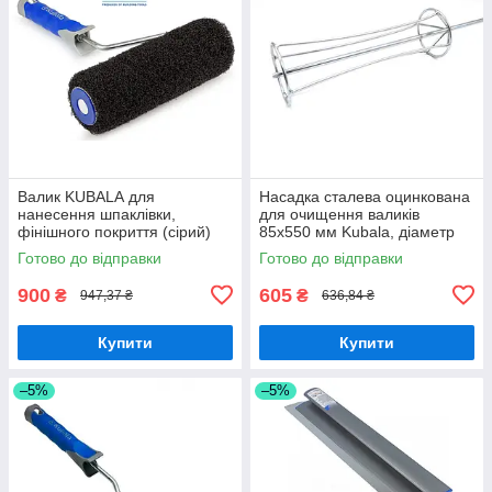
Валик KUBALА для
Насадка сталева оцинкована
нанесення шпаклівки,
для очищення валиків
фінішного покриття (сірий)
85х550 мм Kubala, діаметр
ширина 230 мм з ручкою в
8мм
Готово до відправки
Готово до відправки
комплекті
900
605
₴
₴
947,37 ₴
636,84 ₴
Купити
Купити
–5%
–5%