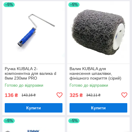
–5%
–5%
Ручка KUBALА 2-
Валик KUBALA для
компонентна для валика d
нанесення шпаклівки,
8мм 230мм PRO
фінішного покриття (сірий)
висота ворсу 16 мм, ширина
Готово до відправки
Готово до відправки
80 мм. Ø8 мм.
136
325
₴
₴
143,16 ₴
342,11 ₴
Купити
Купити
–5%
–5%