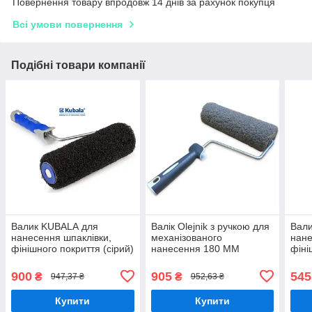
Повернення товару впродовж 14 днів за рахунок покупця
Всі умови повернення
Подібні товари компанії
Валик KUBALА для
Валік Olejnik з ручкою для
Вал
нанесення шпаклівки,
механізованого
нане
фінішного покриття (сірий)
нанесення 180 ММ
фіні
ширина 230 мм з ручкою в
шири
комплекті
комп
900
905
545
₴
₴
947,37 ₴
952,63 ₴
Купити
Купити