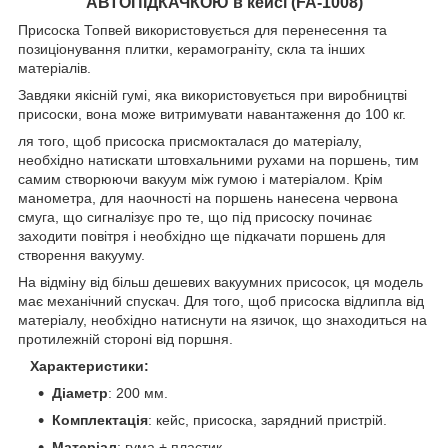
АВТОПІДКАЧКОЮ в кейсі (FA-1008)
Присоска Топвей використовується для перенесення та
позиціонування плитки, керамограніту, скла та інших
матеріалів.
Завдяки якісній гумі, яка використовується при виробництві
присоски, вона може витримувати навантаження до 100 кг.
ля того, щоб присоска присмокталася до матеріалу,
необхідно натискати штовхальними рухами на поршень, тим
самим створюючи вакуум між гумою і матеріалом. Крім
манометра, для наочності на поршень нанесена червона
смуга, що сигналізує про те, що під присоску починає
заходити повітря і необхідно ще підкачати поршень для
створення вакууму.
На відміну від більш дешевих вакуумних присосок, ця модель
має механічний спускач. Для того, щоб присоска відлипла від
матеріалу, необхідно натиснути на язичок, що знаходиться на
протилежній стороні від поршня.
Характеристики:
Діаметр
: 200 мм.
Комплектація
: кейс, присоска, зарядний пристрій.
Матеріал
: гума + пластик.