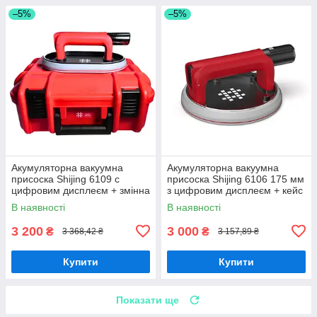
–5%
–5%
Акумуляторна вакуумна
Акумуляторна вакуумна
присоска Shijing 6109 c
присоска Shijing 6106 175 мм
цифровим дисплеєм + змінна
з цифровим дисплеєм + кейс
гума + кейс (6109O)
(6106S)
В наявності
В наявності
3 200
3 000
₴
₴
3 368,42 ₴
3 157,89 ₴
Купити
Купити
Показати ще