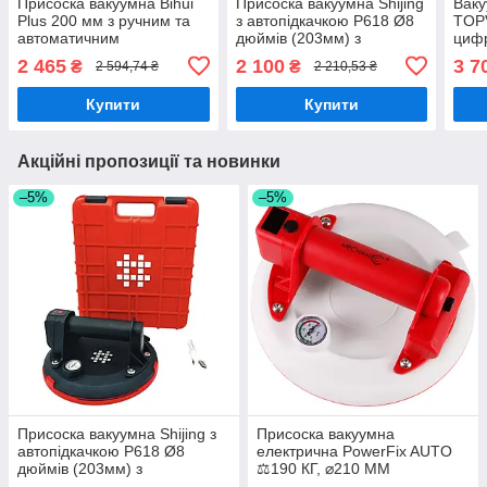
Присоска вакуумна Bihui
Присоска вакуумна Shijing
Ваку
Plus 200 мм з ручним та
з автопідкачкою P618 Ø8
TOPV
автоматичним
дюймів (203мм) з
циф
підкачуванням
манометром для гладкої
кейс
2 465
2 100
3 7
₴
₴
2 594,74 ₴
2 210,53 ₴
та структурованої плитки,
110 кг
Купити
Купити
Акційні пропозиції та новинки
–5%
–5%
Присоска вакуумна Shijing з
Присоска вакуумна
автопідкачкою P618 Ø8
електрична PowerFix AUTO
дюймів (203мм) з
⚖190 КГ, ⌀210 ММ
манометром для гладкої та