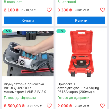
В наявності
В наявності
структурованої плитки, 110 кг
2 100
3 330
₴
₴
2 210,53 ₴
3 505,26 ₴
Купити
Купити
–5%
–5%
Акумуляторна присосока
Присоска з
BIHUI QUADRO з
автопідкачуванням Shijing
манометром і АКБ 21V 2.0
P618A чорна (200мм) з
А/h
цифровим дисплеєм у кейсі
Готово до відправки
Готово до відправки
8 500,03
2 000
₴
₴
8 947,40 ₴
2 105,26 ₴