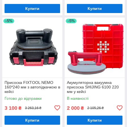
Купити
Купити
–5%
–5%
Присоска FIXTOOL NEMO
Акумуляторна вакуумна
160*240 мм з автопідкачкою в
присоска SHIJING 6100 220
кейсі
мм у кейсі
Готово до відправки
В наявності
3 100
2 000
₴
₴
3 263,16 ₴
2 105,26 ₴
Купити
Купити