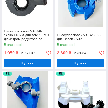
Пилоуловлювач V.GRAN
Scrub 115мм для всіх КШМ з
Пилоуловлювач V.GRAN 360
діаметром редуктора до
для Bosch 750-S
44мм
В наявності
В наявності
1 950
2 600
₴
₴
2 052,63 ₴
2 736,84 ₴
Купити
Купити
–5%
–5%