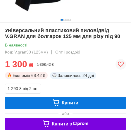
Універсальний пластиковий пиловідвід
V.GRAN для болгарок 125 мм для різу під 90
В наявності
Код: V.gran90 (125мм)
Опт і роздріб
1 300
₴
1 368,42 ₴
Економія
68.42 ₴
Залишилось
24 дні
1 290 ₴
від 2 шт.
Купити
або
Купити з