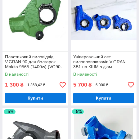
Пластиковий пиловідвід
Універсальний сет
V.GRAN 90 для болгарок
пиловловлювачів V.GRAN
Makita 9565 (1400w) (VG90-
3В1 на КШМ з діам.
M1400)
редуктора 44-52 мм
В наявності
В наявності
(Bosch,Dnipro-M,GTM,
Intertool, DeWalt та ін.)
1 300
5 700
₴
₴
1 368,42 ₴
6 000 ₴
Купити
Купити
–5%
–5%