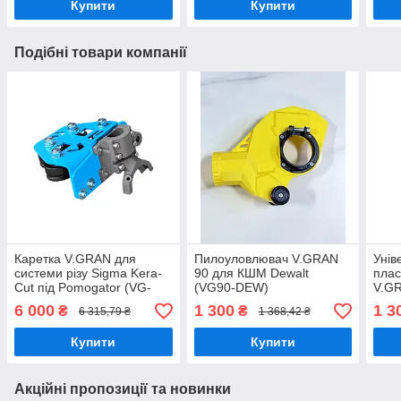
Купити
Купити
Подібні товари компанії
Каретка V.GRAN для
Пилоуловлювач V.GRAN
Унів
системи різу Sigma Kera-
90 для КШМ Dewalt
плас
Cut під Pomogator (VG-
(VG90-DEW)
V.G
KCPOM)
META
6 000
1 300
1 3
₴
₴
6 315,79 ₴
1 368,42 ₴
град
Купити
Купити
Акційні пропозиції та новинки