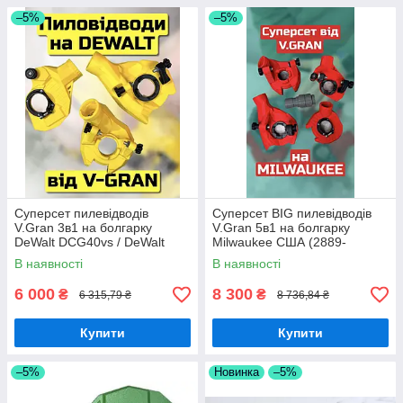
–5%
–5%
Суперсет пилевідводів
Суперсет BIG пилевідводів
V.Gran 3в1 на болгарку
V.Gran 5в1 на болгарку
DeWalt DCG40vs / DeWalt
Milwaukee США (2889-
DCG-405
20/2882-20)
В наявності
В наявності
6 000
8 300
₴
₴
6 315,79 ₴
8 736,84 ₴
Купити
Купити
–5%
Новинка
–5%