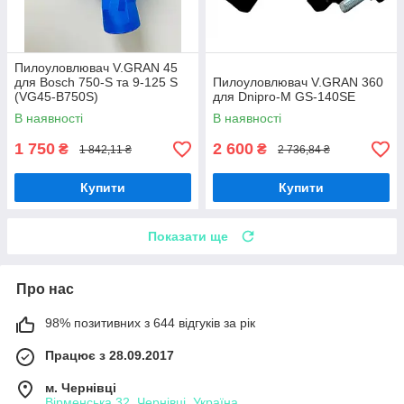
Пилоуловлювач V.GRAN 45
для Bosch 750-S та 9-125 S
Пилоуловлювач V.GRAN 360
(VG45-B750S)
для Dnipro-M GS-140SE
В наявності
В наявності
1 750
2 600
₴
₴
1 842,11 ₴
2 736,84 ₴
Купити
Купити
Показати ще
Про нас
98% позитивних з 644 відгуків за рік
Працює з 28.09.2017
м. Чернівці
Вірменська 32, Чернівці, Україна