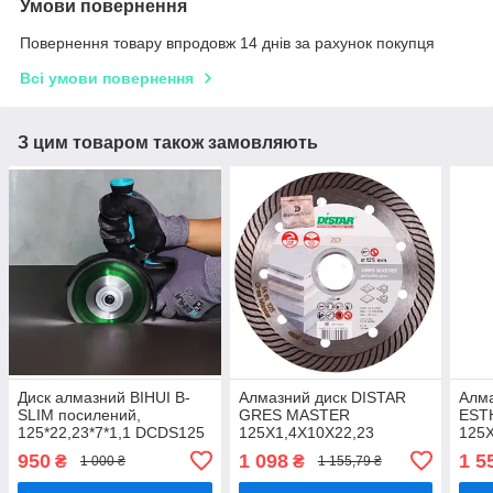
Умови повернення
Повернення товару впродовж 14 днів за рахунок покупця
Всі умови повернення
З цим товаром також замовляють
Диск алмазний BIHUI B-
Алмазний диск DISTAR
Алма
SLIM посилений,
GRES MASTER
EST
125*22,23*7*1,1 DCDS125
125X1,4X10X22,23
125X
(зелений)
(керамограніт + кераміка
(кер
950
1 098
1 5
₴
₴
1 000 ₴
1 155,79 ₴
+мармур+ граніт)