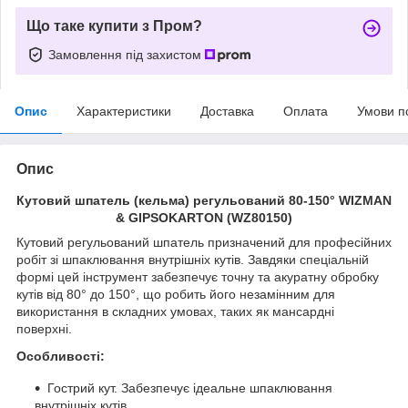
Що таке купити з Пром?
Замовлення під захистом
Опис
Характеристики
Доставка
Оплата
Умови п
Опис
Кутовий шпатель (кельма) регульований 80-150° WIZMAN
& GIPSOKARTON (WZ80150)
Кутовий регульований шпатель призначений для професійних
робіт зі шпаклювання внутрішніх кутів. Завдяки спеціальній
формі цей інструмент забезпечує точну та акуратну обробку
кутів від 80° до 150°, що робить його незамінним для
використання в складних умовах, таких як мансардні
поверхні.
Особливості:
Гострий кут. Забезпечує ідеальне шпаклювання
внутрішніх кутів.