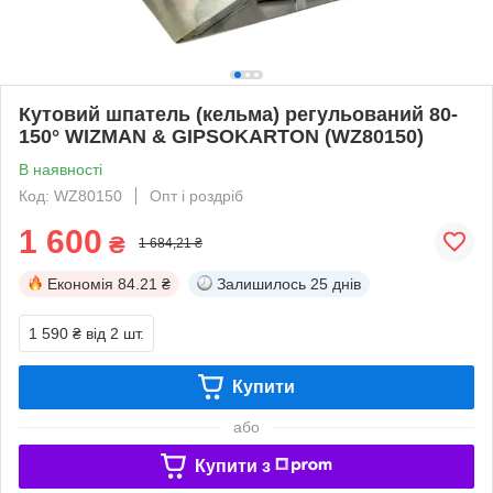
Кутовий шпатель (кельма) регульований 80-
150° WIZMAN & GIPSOKARTON (WZ80150)
В наявності
Код: WZ80150
Опт і роздріб
1 600
₴
1 684,21 ₴
Економія
84.21 ₴
Залишилось
25 днів
1 590 ₴
від 2 шт.
Купити
або
Купити з