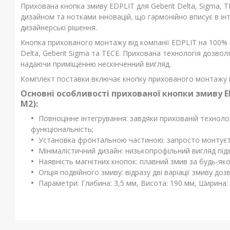
Прихована кнопка змиву EDPLIT для Geberit Delta, Sigma, TE
дизайном та нотками інновацій, що гармонійно вписує в інте
дизайнерські рішення.
Кнопка прихованого монтажу від компанії EDPLIT на 100% с
Delta, Geberit Sigma та TECE. Прихована технологія дозво
надаючи приміщенню нескінченний вигляд.
Комплект поставки включає кнопку прихованого монтажу і 
Основні особливості прихованої кнопки змиву EDPL
M2):
Повноцінне інтегрування: завдяки прихованій технолог
функціональність;
Установка фронтальною частиною: запросто монтуєт
Мінімалістичний дизайн: низькопрофільний вигляд підій
Наявність магнітних кнопок: плавний змив за будь-яко
Опція подвійного змиву: відразу дві варіації змиву д
Параметри: Глибина: 3,5 мм, Висота: 190 мм, Ширина: