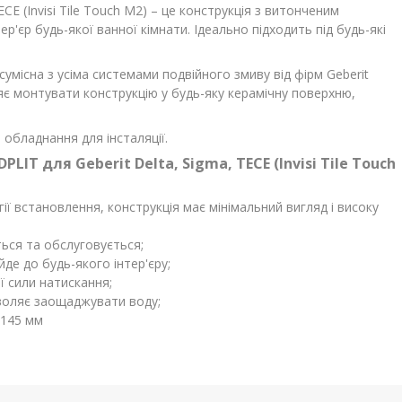
CE (Invisi Tile Touch M2) – це конструкція з витонченим
р'єр будь-якої ванної кімнати. Ідеально підходить під будь-які
умісна з усіма системами подвійного змиву від фірм Geberit
ляє монтувати конструкцію у будь-яку керамічну поверхню,
обладнання для інсталяції.
IT для Geberit Delta, Sigma, TECE (Invisi Tile Touch
ії встановлення, конструкція має мінімальний вигляд і високу
ься та обслуговується;
де до будь-якого інтер'єру;
ї сили натискання;
озволяє заощаджувати воду;
 145 мм