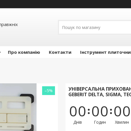
правжніх
Про компанію
Контакти
Інструмент плиточни
УНІВЕРСАЛЬНА ПРИХОВАНА
–5%
GEBERIT DELTA, SIGMA, TE
0
0
0
0
0
0
Днів
Годин
Хвилин