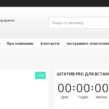
правжніх
Про компанію
Контакти
Інструмент плиточни
ШТАТИВ PRO ДЛЯ ВСТАНО
–5%
0
0
0
0
0
0
Днів
Годин
Хвилин