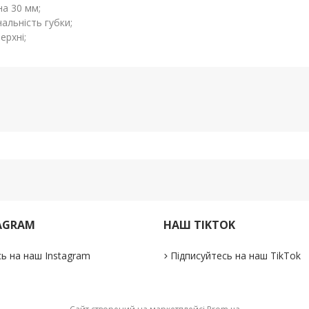
а 30 мм;
альність губки;
ерхні;
AGRAM
НАШ TIKTOK
ь на наш Instagram
Підписуйтесь на наш TikTok