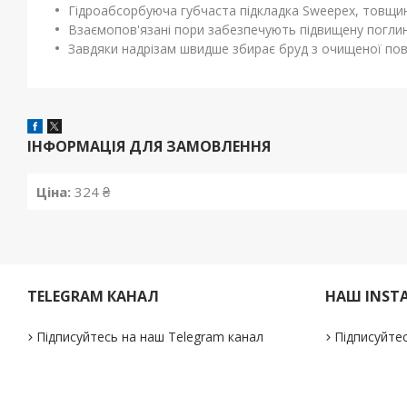
Гідроабсорбуюча губчаста підкладка Sweepex, товщин
Взаємопов'язані пори забезпечують підвищену поглин
Завдяки надрізам швидше збирає бруд з очищеної пов
ІНФОРМАЦІЯ ДЛЯ ЗАМОВЛЕННЯ
Ціна:
324 ₴
TELEGRAM КАНАЛ
НАШ INST
Підписуйтесь на наш Telegram канал
Підписуйтес