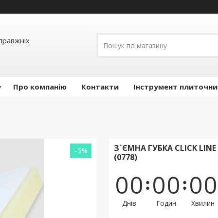
правжніх
Про компанію
Контакти
Інструмент плиточни
З`ЄМНА ГУБКА CLICK LIN
–5%
(0778)
0
0
0
0
0
0
Днів
Годин
Хвилин