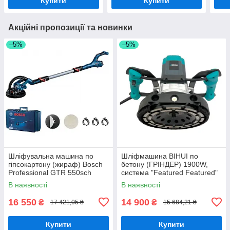
Купити
Купити
Акційні пропозиції та новинки
–5%
–5%
Шліфувальна машина по
Шліфмашина BIHUI по
гіпсокартону (жираф) Bosch
бетону (ГРІНДЕР) 1900W,
Professional GTR 550sch
система "Featured Featured"
EXPERT M480, 225 мм
В наявності
В наявності
16 550
14 900
₴
₴
17 421,05 ₴
15 684,21 ₴
Купити
Купити