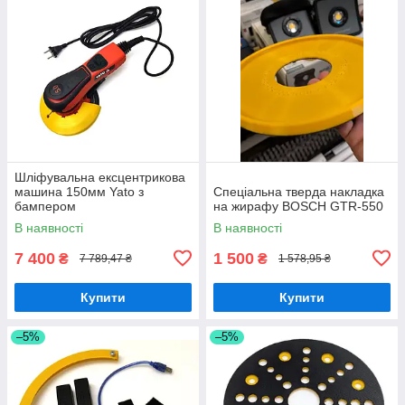
Шліфувальна ексцентрикова
машина 150мм Yato з
Спеціальна тверда накладка
бампером
на жирафу BOSCH GTR-550
В наявності
В наявності
7 400
1 500
₴
₴
7 789,47 ₴
1 578,95 ₴
Купити
Купити
–5%
–5%