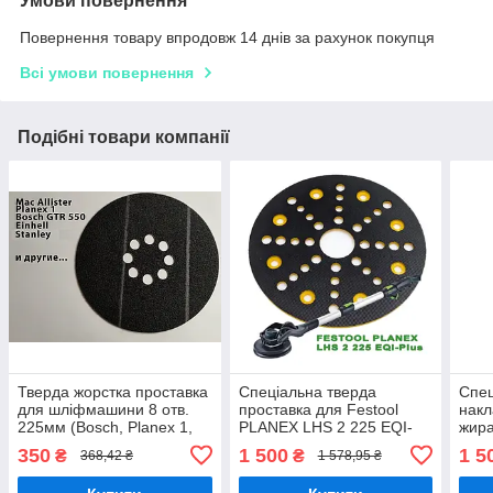
Умови повернення
Повернення товару впродовж 14 днів за рахунок покупця
Всі умови повернення
Подібні товари компанії
Тверда жорстка проставка
Спеціальна тверда
Спец
для шліфмашини 8 отв.
проставка для Festool
накл
225мм (Bosch, Planex 1,
PLANEX LHS 2 225 EQI-
жир
Einhell)
Plus
350
1 500
1 5
₴
₴
368,42 ₴
1 578,95 ₴