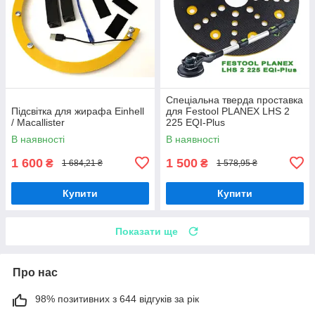
Спеціальна тверда проставка
Підсвітка для жирафа Einhell
для Festool PLANEX LHS 2
/ Macallister
225 EQI-Plus
В наявності
В наявності
1 600
1 500
₴
₴
1 684,21 ₴
1 578,95 ₴
Купити
Купити
Показати ще
Про нас
98% позитивних з 644 відгуків за рік