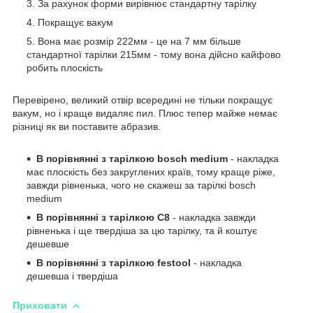
За рахунок форми вирівнює стандартну тарілку
Покращує вакум
Вона має розмір 222мм - це на 7 мм більше
стандартної тарілки 215мм - тому вона дійсно кайфово
робить плоскість
Перевірено, великий отвір всередині не тільки покращує
вакум, но і краще видаляє пил. Плюс тепер майже немає
різниці як ви поставите абразив.
В порівнянні з тарілкою bosch medium
-
накладка
має плоскість без закруглених країв, тому краще ріже,
завжди рівненька, чого не скажеш за тарілкі bosch
medium
В порівнянні з тарілкою С8
-
накладка завжди
рівненька і ще твердіша за цю тарілку, та й коштує
дешевше
В порівнянні з тарілкою festool
-
накладка
дешевша і твердіша
Приховати