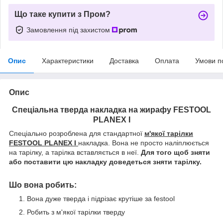
Що таке купити з Пром?
Замовлення під захистом
Опис
Характеристики
Доставка
Оплата
Умови п
Опис
Спеціальна тверда накладка на жирафу FESTOOL
PLANEX I
Спеціально розроблена для стандартної
м'якої тарілки
FESTOOL PLANEX I
накладка. Вона не просто наліплюється
на тарілку, а тарілка вставляється в неї.
Для того щоб зняти
або поставити цю накладку доведеться зняти тарілку.
Шо вона робить:
Вона дуже тверда і підрізає крутіше за festool
Робить з м'якої тарілки тверду