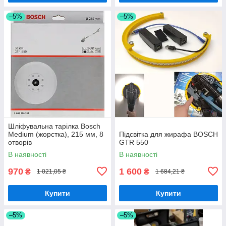
–5%
–5%
Шліфувальна тарілка Bosch
Medium (жорстка), 215 мм, 8
Підсвітка для жирафа BOSCH
отворів
GTR 550
В наявності
В наявності
970
1 600
₴
₴
1 021,05 ₴
1 684,21 ₴
Купити
Купити
–5%
–5%