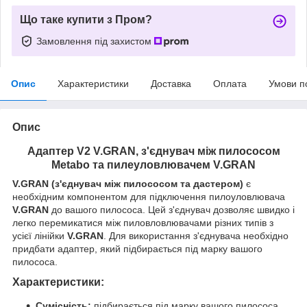
Що таке купити з Пром?
Замовлення під захистом
Опис
Характеристики
Доставка
Оплата
Умови п
Опис
Адаптер V2 V.GRAN, з'єднувач між пилососом
Metabo та пилеуловлювачем V.GRAN
V.GRAN (з'єднувач між пилососом та дастером)
є
необхідним компонентом для підключення пилоуловлювача
V.GRAN
до вашого пилососа. Цей з'єднувач дозволяє швидко і
легко перемикатися між пиловловлювачами різних типів з
усієї лінійки
V.GRAN
. Для використання з'єднувача необхідно
придбати адаптер, який підбирається під марку вашого
пилососа.
Характеристики:
Сумісність:
підбирається під марку вашого пилососа