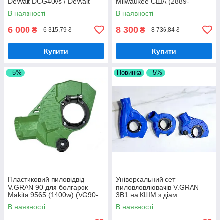
DeWalt DCG40vs / DeWalt
Milwaukee США (2889-
DCG-405
20/2882-20)
В наявності
В наявності
6 000
8 300
₴
₴
6 315,79 ₴
8 736,84 ₴
Купити
Купити
–5%
Новинка
–5%
Пластиковий пиловідвід
Універсальний сет
V.GRAN 90 для болгарок
пиловловлювачів V.GRAN
Makita 9565 (1400w) (VG90-
3В1 на КШМ з діам.
M1400)
редуктора 44-52 мм
В наявності
В наявності
(Bosch,Dnipro-M,GTM,
Intertool, DeWalt та ін.)