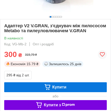
Адаптер V2 V.GRAN, з'єднувач між пилососом
Metabo та пилеуловлювачем V.GRAN
В наявності
Код: VG-Mb-2
Опт і роздріб
300
₴
315,79 ₴
Економія
15.79 ₴
Залишилось
25 днів
295 ₴
від 2 шт.
Купити
або
Купити з