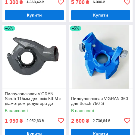
1 300
5 700
₴
₴
1 368,42 ₴
6 000 ₴
Купити
Купити
–5%
–5%
Пилоуловлювач V.GRAN
Scrub 115мм для всіх КШМ з
Пилоуловлювач V.GRAN 360
діаметром редуктора до
для Bosch 750-S
44мм
В наявності
В наявності
1 950
2 600
₴
₴
2 052,63 ₴
2 736,84 ₴
Купити
Купити