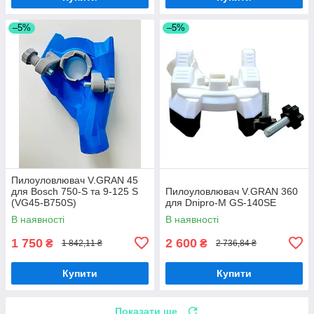
–5%
–5%
Пилоуловлювач V.GRAN 45
для Bosch 750-S та 9-125 S
Пилоуловлювач V.GRAN 360
(VG45-B750S)
для Dnipro-M GS-140SE
В наявності
В наявності
1 750
2 600
₴
₴
1 842,11 ₴
2 736,84 ₴
Купити
Купити
Показати ще