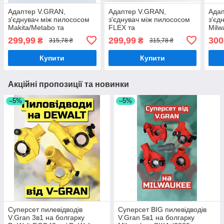
Адаптер V.GRAN,
Адаптер V.GRAN,
Адап
з'єднувач між пилососом
з'єднувач між пилососом
з'єд
Makita/Metabo та
FLEX та
Milw
пилеуловлювачем
пилеуловлювачем
(VG
299,99
299,99
300
₴
₴
315,78 ₴
315,78 ₴
V.GRAN
V.GRAN
Купити
Купити
Акційні пропозиції та новинки
–5%
–5%
Суперсет пилевідводів
Суперсет BIG пилевідводів
V.Gran 3в1 на болгарку
V.Gran 5в1 на болгарку