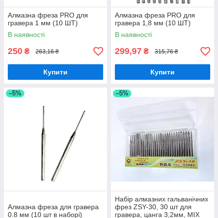
Алмазна фреза PRO для
Алмазна фреза PRO для
гравера 1 мм (10 ШТ)
гравера 1,8 мм (10 ШТ)
В наявності
В наявності
250
299,97
₴
₴
263,16 ₴
315,76 ₴
Купити
Купити
–5%
–5%
Набір алмазних гальванічних
Алмазна фреза для гравера
фрез ZSY-30, 30 шт для
0.8 мм (10 шт в наборі)
гравера, цанга 3,2мм, MIX