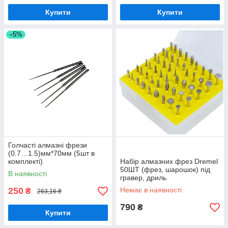
Купити
Купити
–5%
Голчасті алмазні фрези
(0.7…1.5)мм*70мм (5шт в
комплекті)
Набір алмазних фрез Dremel
50ШТ (фрез, шарошок) під
В наявності
гравер, дриль
250
Немає в наявності
₴
263,16 ₴
790
₴
Купити