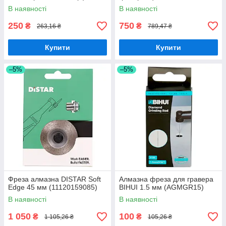
В наявності
В наявності
250
750
₴
₴
263,16 ₴
789,47 ₴
Купити
Купити
–5%
–5%
Фреза алмазна DISTAR Soft
Алмазна фреза для гравера
Edge 45 мм (11120159085)
BIHUI 1.5 мм (AGMGR15)
В наявності
В наявності
1 050
100
₴
₴
1 105,26 ₴
105,26 ₴