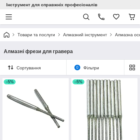
Інструмент для справжніх професіоналів
Товари та послуги
Алмазний інструмент
Алмазна осн
Алмазні фрези для гравера
Сортування
0
Фільтри
–5%
–5%