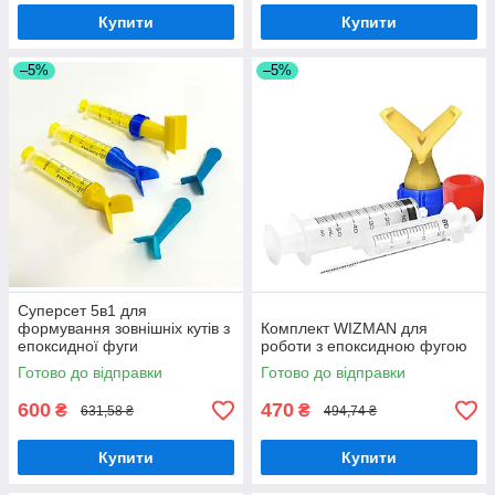
Купити
Купити
–5%
–5%
Суперсет 5в1 для
формування зовнішніх кутів з
Комплект WIZMAN для
епоксидної фуги
роботи з епоксидною фугою
Готово до відправки
Готово до відправки
600
470
₴
₴
631,58 ₴
494,74 ₴
Купити
Купити