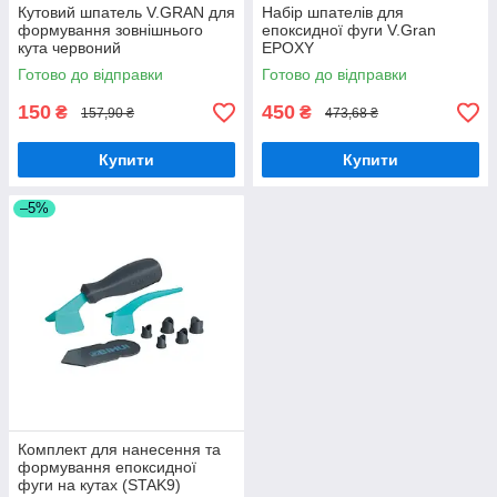
Кутовий шпатель V.GRAN для
Набір шпателів для
формування зовнішнього
епоксидної фуги V.Gran
кута червоний
EPOXY
Готово до відправки
Готово до відправки
150
450
₴
₴
157,90 ₴
473,68 ₴
Купити
Купити
–5%
Комплект для нанесення та
формування епоксидної
фуги на кутах (STAK9)