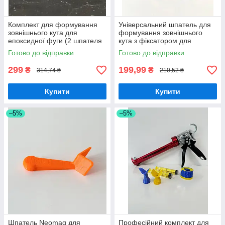
Комплект для формування
Універсальний шпатель для
зовнішнього кута для
формування зовнішнього
епоксидної фуги (2 шпателя
кута з фіксатором для
+ 2 шприця)
шприця v. 2.0
Готово до відправки
Готово до відправки
299
199,99
₴
₴
314,74 ₴
210,52 ₴
Купити
Купити
–5%
–5%
Шпатель Neomag для
Професійний комплект для