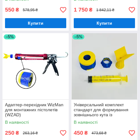
шприца)
+держатель шприца
+пістолет Tajima)
550
1 750
₴
₴
578,95 ₴
1 842,11 ₴
Купити
Купити
–5%
–5%
Адаптер-перехідник WizMan
Універсальний комплект
для монтажних пістолетів
стандарт для формування
(WZAD)
зовнішнього кута із
епоксидної фуги (1 шпатель
В наявності
В наявності
в. 2.0 + 1 шприц +тримач
шприца)
250
450
₴
₴
263,16 ₴
473,68 ₴