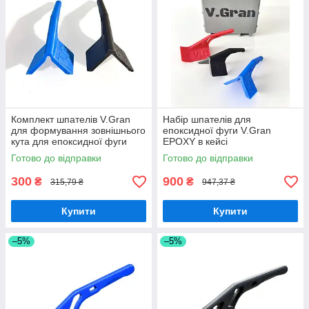
Комплект шпателів V.Gran
Набір шпателів для
для формування зовнішнього
епоксидної фуги V.Gran
кута для епоксидної фуги
EPOXY в кейсі
Готово до відправки
Готово до відправки
300
900
₴
₴
315,79 ₴
947,37 ₴
Купити
Купити
–5%
–5%