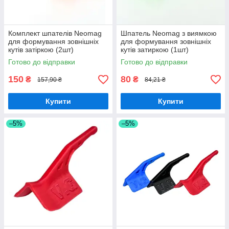
Комплект шпателів Neomag
Шпатель Neomag з виямкою
для формування зовнішніх
для формування зовнішніх
кутів затіркою (2шт)
кутів затиркою (1шт)
Готово до відправки
Готово до відправки
150
80
₴
₴
157,90 ₴
84,21 ₴
Купити
Купити
–5%
–5%