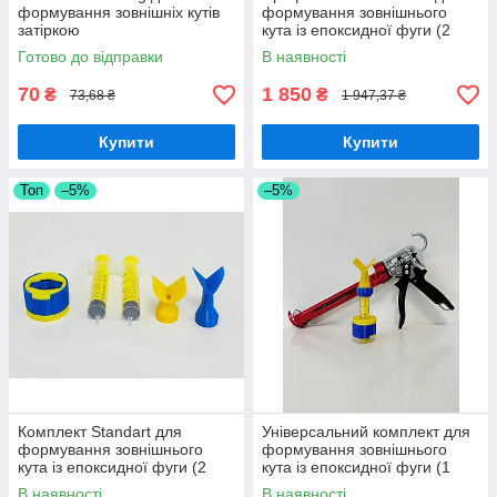
формування зовнішніх кутів
формування зовнішнього
затіркою
кута із епоксидної фуги (2
шпателя + 2 шприця+тримач
Готово до відправки
В наявності
шприця+ пістолет Tajima)
70
1 850
₴
₴
73,68 ₴
1 947,37 ₴
Купити
Купити
Топ
–5%
–5%
Комплект Standart для
Універсальний комплект для
формування зовнішнього
формування зовнішнього
кута із епоксидної фуги (2
кута із епоксидної фуги (1
шпателя + 2 шприца +тримач
шпатель +1 шприц
В наявності
В наявності