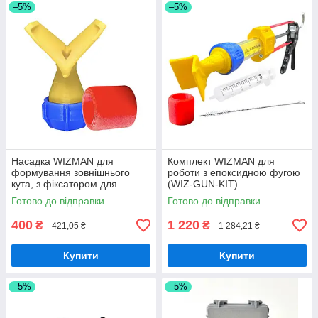
–5%
–5%
Насадка WIZMAN для
Комплект WIZMAN для
формування зовнішнього
роботи з епоксидною фугою
кута, з фіксатором для
(WIZ-GUN-KIT)
шприца
Готово до відправки
Готово до відправки
400
1 220
₴
₴
421,05 ₴
1 284,21 ₴
Купити
Купити
–5%
–5%