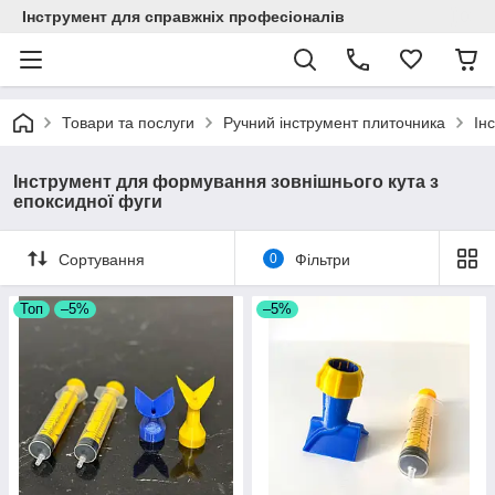
Інструмент для справжніх професіоналів
Товари та послуги
Ручний інструмент плиточника
Ін
Інструмент для формування зовнішнього кута з
епоксидної фуги
Сортування
0
Фільтри
Топ
–5%
–5%