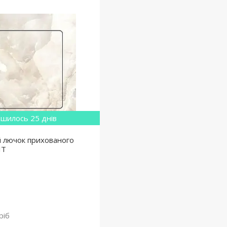
шилось 25 днів
льний лючок прихованого
IT
ріб