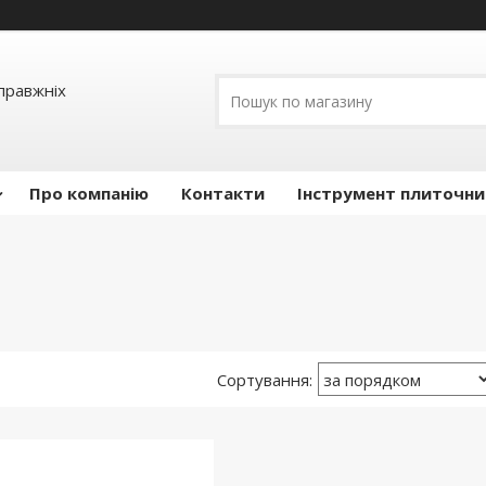
правжніх
Про компанію
Контакти
Інструмент плиточни