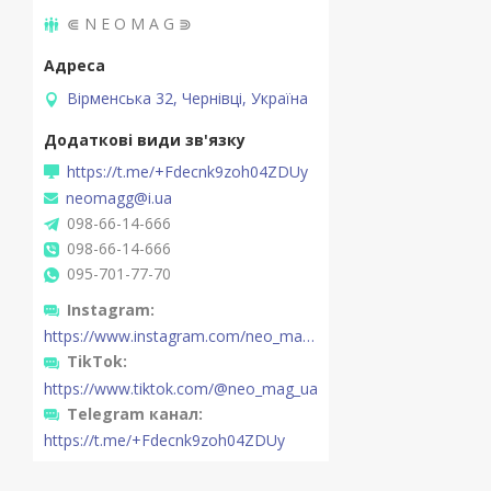
⋐ N E O M A G ⋑
Вірменська 32, Чернівці, Україна
https://t.me/+Fdecnk9zoh04ZDUy
neomagg@i.ua
098-66-14-666
098-66-14-666
095-701-77-70
Instagram
https://www.instagram.com/neo_mag_ua/
TikTok
https://www.tiktok.com/@neo_mag_ua
Telegram канал
https://t.me/+Fdecnk9zoh04ZDUy