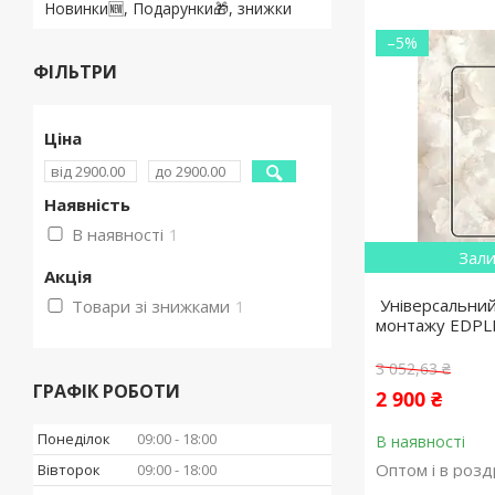
Новинки🆕, Подарунки🎁, знижки
–5%
ФІЛЬТРИ
Ціна
Наявність
В наявності
1
Зали
Акція
​​​​​​​ Універса
Товари зі знижками
1
монтажу EDPL
3 052,63 ₴
ГРАФІК РОБОТИ
2 900 ₴
Понеділок
09:00
18:00
В наявності
Оптом і в розд
Вівторок
09:00
18:00