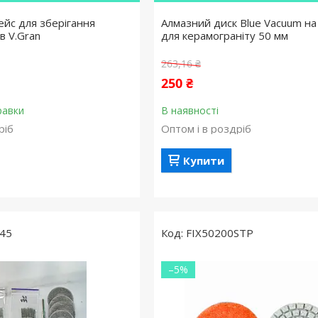
ейс для зберігання
Алмазний диск Blue Vacuum на
в V.Gran
для керамограніту 50 мм
263,16 ₴
250 ₴
равки
В наявності
ріб
Оптом і в роздріб
Купити
45
FIX50200STP
–5%