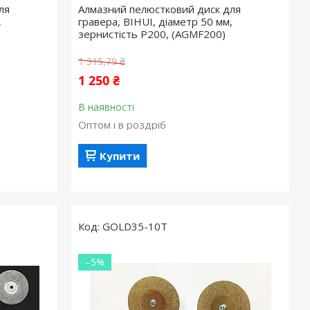
ля
Алмазний пелюстковий диск для
,
гравера, BIHUI, діаметр 50 мм,
зернистість P200, (AGMF200)
1 315,79 ₴
1 250 ₴
В наявності
Оптом і в роздріб
Купити
GOLD35-10Т
–5%