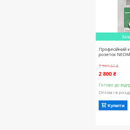
Зал
Професійний к
розеток NEO
2 947,37 ₴
2 800 ₴
Готово до відп
Оптом і в розд
Купити