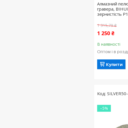
Алмазний пелю
гравера, BIHUI
зернистість P
1 315,79 ₴
1 250 ₴
В наявності
Оптом і в розд
Купити
SILVER50
–5%