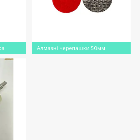
ра
Алмазні черепашки 50мм