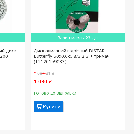
Залишилось 23 дні
ий диск
Диск алмазний відрізний DISTAR
№200
Butterfly 50x0.6x5.8/3.2-3 + тримач
(11120159033)
1 084,21 ₴
1 030 ₴
Готово до відправки
Купити