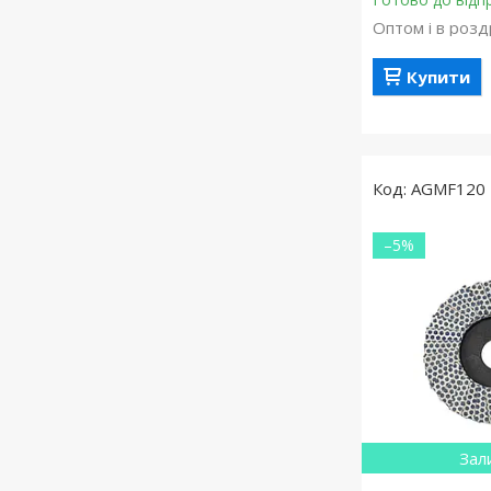
Оптом і в розд
Купити
AGMF120
–5%
Зал