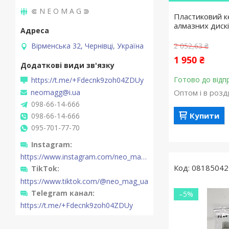
⋐ N E O M A G ⋑
Пластиковий к
алмазних дискі
Вірменська 32, Чернівці, Україна
2 052,63 ₴
1 950 ₴
Готово до відп
https://t.me/+Fdecnk9zoh04ZDUy
Оптом і в розд
neomagg@i.ua
098-66-14-666
Купити
098-66-14-666
095-701-77-70
Instagram
https://www.instagram.com/neo_mag_ua/
08185042
TikTok
https://www.tiktok.com/@neo_mag_ua
Telegram канал
–5%
https://t.me/+Fdecnk9zoh04ZDUy