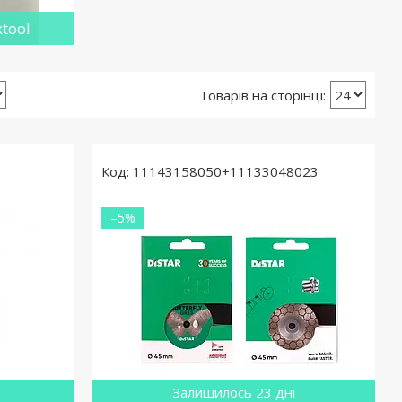
tool
11143158050+11133048023
–5%
Залишилось 23 дні