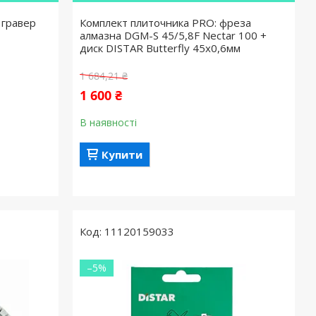
 гравер
Комплект плиточника PRO: фреза
алмазна DGM-S 45/5,8F Nectar 100 +
диск DISTAR Butterfly 45х0,6мм
1 684,21 ₴
1 600 ₴
В наявності
Купити
11120159033
–5%