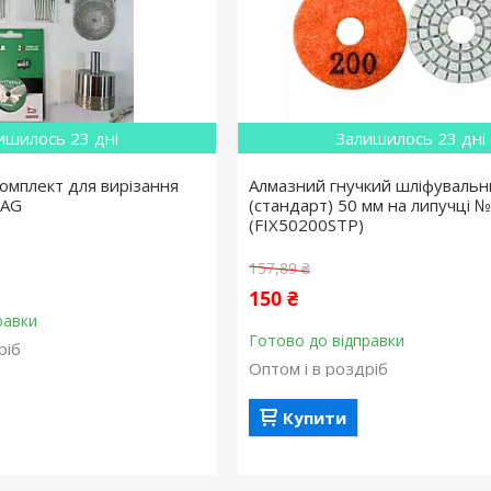
ишилось 23 дні
Залишилось 23 дні
омплект для вирізання
Алмазний гнучкий шліфувальн
MAG
(стандарт) 50 мм на липучці 
(FIX50200STP)
157,89 ₴
150 ₴
равки
Готово до відправки
ріб
Оптом і в роздріб
Купити