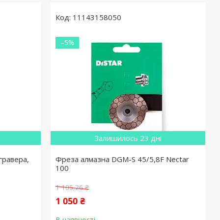
11143158050
–5%
Залишилось 23 дні
гравера,
Фреза алмазна DGM-S 45/5,8F Nectar
100
1 105,26 ₴
1 050 ₴
В наявності