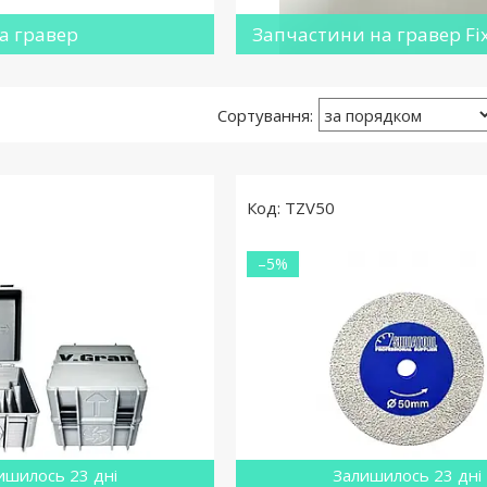
а гравер
Запчастини на гравер Fix
TZV50
–5%
ишилось 23 дні
Залишилось 23 дні