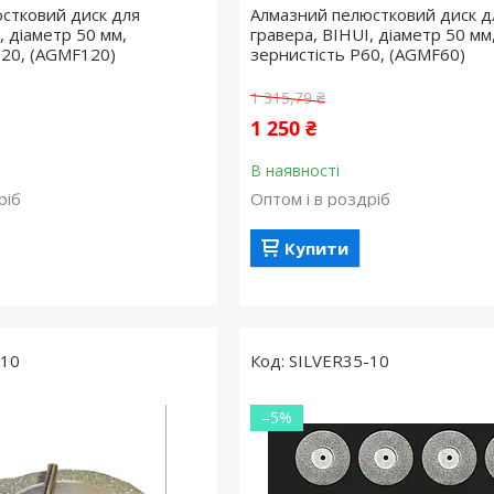
стковий диск для
Алмазний пелюстковий диск д
, діаметр 50 мм,
гравера, BIHUI, діаметр 50 мм
120, (AGMF120)
зернистість P60, (AGMF60)
1 315,79 ₴
1 250 ₴
В наявності
ріб
Оптом і в роздріб
Купити
-10
SILVER35-10
–5%