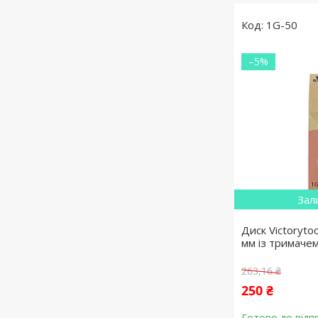
1G-50
–5%
Зал
Диск Victoryto
мм із тримаче
263,16 ₴
250 ₴
Готово до відп