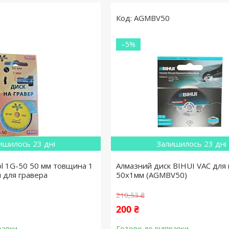
AGMBV50
–5%
ишилось 23 дні
Залишилось 23 дні
ol 1G-50 50 мм товщина 1
Алмазний диск BIHUI VAC для 
м для гравера
50x1мм (AGMBV50)
210,53 ₴
200 ₴
равки
Готово до відправки