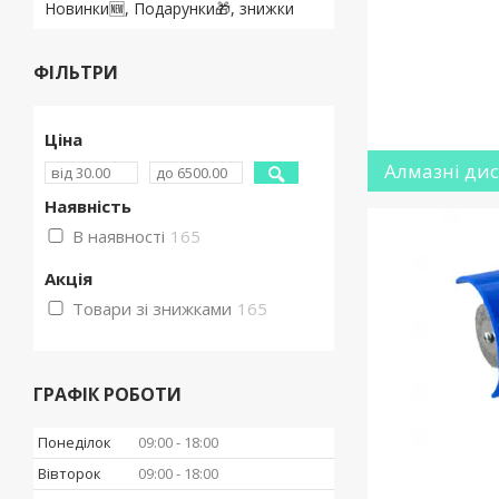
Новинки🆕, Подарунки🎁, знижки
ФІЛЬТРИ
Ціна
Алмазні ди
Наявність
В наявності
165
Акція
Товари зі знижками
165
ГРАФІК РОБОТИ
Понеділок
09:00
18:00
Вівторок
09:00
18:00