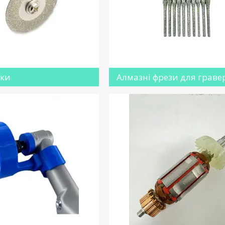
ски
Алмазні фрези для граве