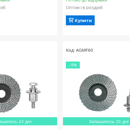
ріб
Оптом і в роздріб
Купити
AGMF60
–5%
ишилось 23 дні
Залишилось 23 дні