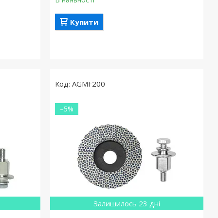
Купити
AGMF200
–5%
Залишилось 23 дні